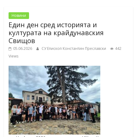
Новини
Един ден сред историята и
културата на крайдунавския
Свищов
05.06.2026
СУ Епископ Константин Преславски
442
Views