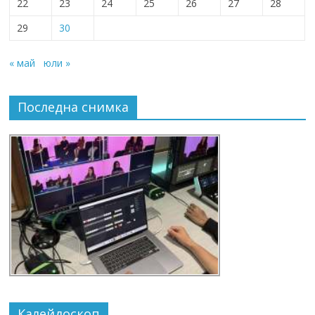
22
23
24
25
26
27
28
29
30
« май
юли »
Последна снимка
Калейдоскоп