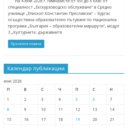
На 4 юни 2026 г. гимназисти от VIII до X клас от
специалност „Екскурзоводско обслужване“ в Средно
училище „Епископ Константин Преславски“ – Бургас
осъществиха образователно пътуване по Национална
програма „България – образователни маршрути“, модул
3 „Културните, държавните
Прочетете повече
Календар публикации
юни 2026
П
В
С
Ч
П
С
Н
1
2
3
4
5
6
7
8
9
10
11
12
13
14
15
16
17
18
19
20
21