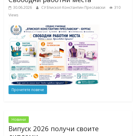
School,
under the Erasmus+ Programme in
30.06.2026
СУ Епископ Константин Преславски
310
Malaga, Spain
Views
Burgas
Средно
училище
"Епископ
Константин
Преславски"
–
Бургас
Прочетете повече
Новини
Випуск 2026 получи своите