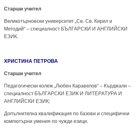
School,
under the Erasmus+ Programme in
Старши учител
Malaga, Spain
Великотърновски университет „Св. Св. Кирил и
Burgas
Методий“ – специалност БЪЛГАРСКИ И АНГЛИЙСКИ
ЕЗИК.
Средно
училище
"Епископ
ХРИСТИНА ПЕТРОВА
Константин
Преславски"
Старши учител
–
Бургас
Педагогически колеж „Любен Каравелов“ – Кърджали –
специалност БЪЛГАРСКИ ЕЗИК И ЛИТЕРАТУРА И
АНГЛИЙСКИ ЕЗИК;
Допълнителна квалификация по базови и специфични
компютърни умения по чужди езици.