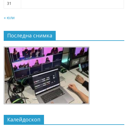
31
« юли
Последна снимка
Калейдоскоп