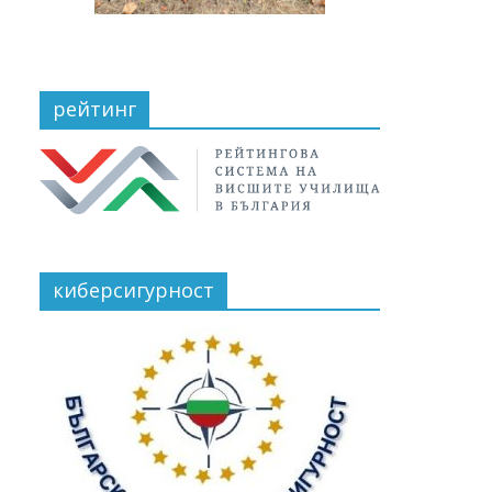
рейтинг
киберсигурност