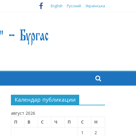
English
Русский
Українська
Календар публикации
август 2026
П
В
С
Ч
П
С
Н
1
2