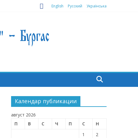
English
Русский
Українська
Календар публикации
август 2026
П
В
С
Ч
П
С
Н
1
2