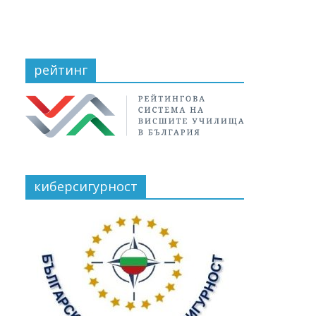
рейтинг
киберсигурност