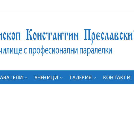
ник
ат на
ние:
дали
за
АВАТЕЛИ
УЧЕНИЦИ
ГАЛЕРИЯ
КОНТАКТИ
яха
он с
ка
“ в
al
uides
e in