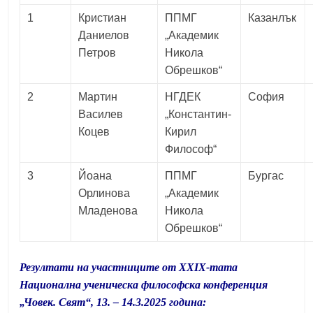
1
Кристиан
ППМГ
Казанлък
Даниелов
„Академик
Петров
Никола
Обрешков“
2
Мартин
НГДЕК
София
Василев
„Константин-
Коцев
Кирил
Философ“
3
Йоана
ППМГ
Бургас
Орлинова
„Академик
Младенова
Никола
Обрешков“
Резултати на участниците от XX
IХ
-тата
Национална ученическа философска конференция
„Човек. Свят“, 13. – 14.3.2025 година: