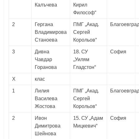
Калъчева
Кирил
Философ“
2
Гергана
ПМГ „Акад.
Благоевгра
Владимирова
Сергей
Станоева
Корольов“
3
Дивна
18. СУ
София
Чавдар
„Уилям
Горанова
Гладстон“
X
клас
1
Лилия
ПМГ „Акад.
Благоевгра
Василева
Сергей
Жостова
Корольов“
2
Ивон
15. СУ „Адам
София
Димитрова
Мицкевич“
Шейнова