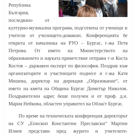
Република
България,
последвано от
културно-музикална програма, подготвена от ученици и
учители от училището-домакин. Конференцията бе
открита от началника на РУО – Бургас, г-жа Петя
Петрова. От името на Министерството на
образованието и науката приветствие отправи г-н Коста
Костов – държавен експерт по философия. Поздрав към
организаторите и участниците поднесе и г-жа Катя
Мишева, директор на дирекция „Образование“, от
името на кмета на Община Бургас Димитър Николов.
Поздравителен адрес беше получен и от проф. д.н.
Мария Нейкова, областен управител на Област Бургас.
По време на техническата конференция директорът
на СУ „Епископ Константин Преславски“ Мартин
Илиев представи пред журито и учителите-