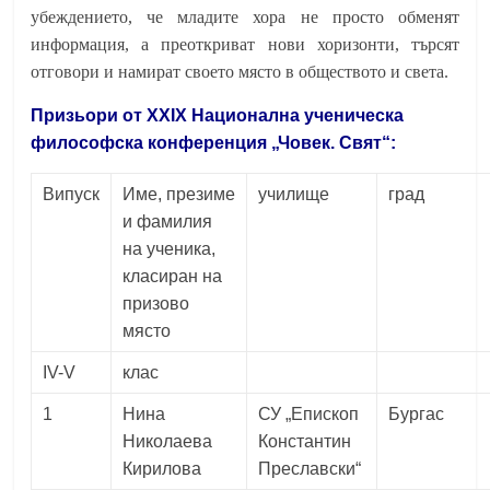
убеждението, че младите хора не просто обменят
информация, а преоткриват нови хоризонти, търсят
отговори и намират своето място в обществото и света.
Призьори от XXIХ Национална ученическа
философска конференция „Човек. Свят“:
Випуск
Име, презиме
училище
град
и фамилия
на ученика,
класиран на
призово
място
IV-V
клас
1
Нина
СУ „Епископ
Бургас
Николаева
Константин
Кирилова
Преславски“