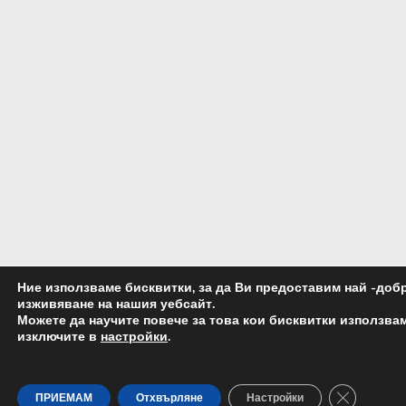
Ние използваме бисквитки, за да Ви предоставим най -доб
изживяване на нашия уебсайт.
Можете да научите повече за това кои бисквитки използвам
изключите в
настройки
.
Close GDP
ПРИЕМАМ
Отхвърляне
Настройки