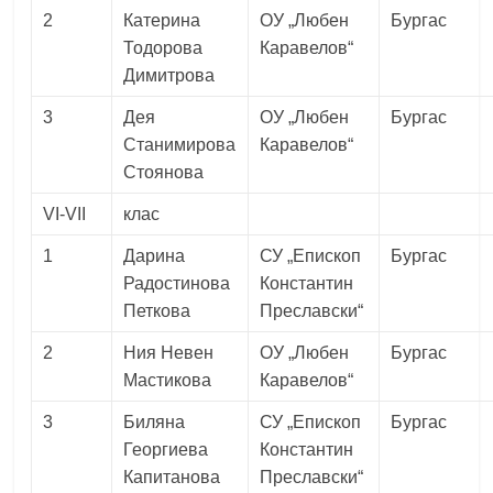
2
Катерина
ОУ „Любен
Бургас
Тодорова
Каравелов“
Димитрова
3
Дея
ОУ „Любен
Бургас
Станимирова
Каравелов“
Стоянова
VI-VII
клас
1
Дарина
СУ „Епископ
Бургас
Радостинова
Константин
Петкова
Преславски“
2
Ния Невен
ОУ „Любен
Бургас
Мастикова
Каравелов“
3
Биляна
СУ „Епископ
Бургас
Георгиева
Константин
Капитанова
Преславски“