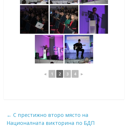
◄
1
2
3
4
►
←
С престижно второ място на
Националната викторина по БДП