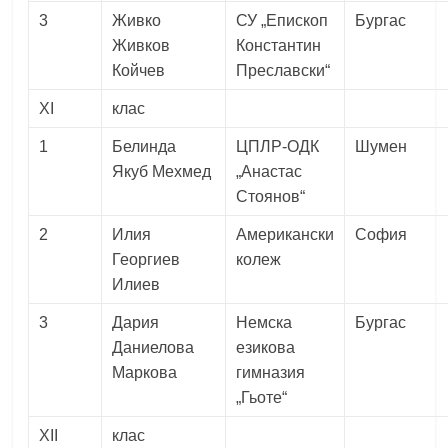
3
Живко
СУ „Епископ
Бургас
Живков
Константин
Койчев
Преславски“
XI
клас
1
Белинда
ЦПЛР-ОДК
Шумен
Якуб Мехмед
„Анастас
Стоянов“
2
Илия
Американски
София
Георгиев
колеж
Илиев
3
Дария
Немска
Бургас
Даниелова
езикова
Маркова
гимназия
„Гьоте“
XII
клас