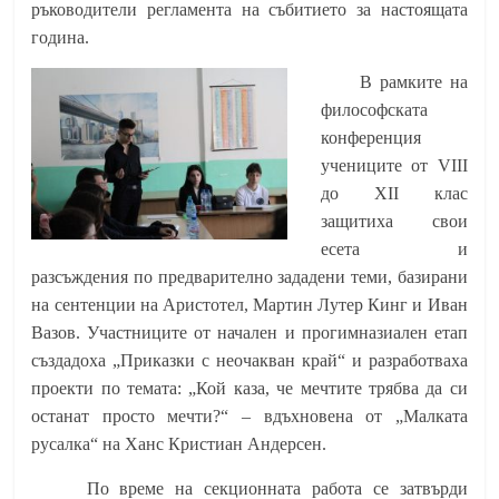
ръководители регламента на събитието за настоящата
година.
В рамките на
философската
конференция
учениците от VIII
до XII клас
защитиха свои
есета и
разсъждения по предварително зададени теми, базирани
на сентенции на Аристотел, Мартин Лутер Кинг и Иван
Вазов. Участниците от начален и прогимназиален етап
създадоха „Приказки с неочакван край“ и разработваха
проекти по темата: „Кой каза, че мечтите трябва да си
останат просто мечти?“ – вдъхновена от „Малката
русалка“ на Ханс Кристиан Андерсен.
По време на секционната работа се затвърди