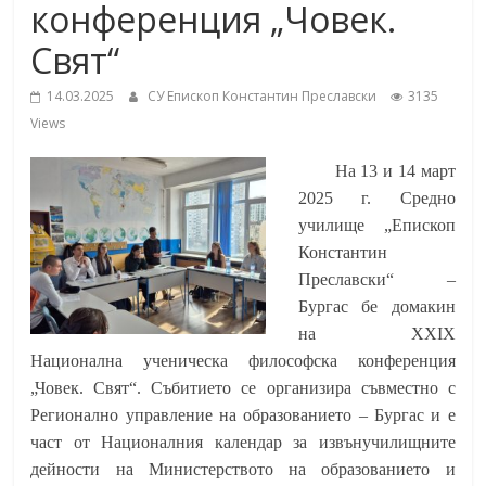
конференция „Човек.
under the Erasmus+ Programme in
School,
Malaga, Spain
Свят“
Burgas
14.03.2025
СУ Епископ Константин Преславски
3135
Views
Средно
училище
На 13 и 14 март
"Епископ
2025 г. Средно
Константин
училище „Епископ
Преславски"
Константин
–
Преславски“ –
Бургас
Бургас бе домакин
на XXIX
Национална ученическа философска конференция
„Човек. Свят“. Събитието се организира съвместно с
Регионално управление на образованието – Бургас и е
част от Националния календар за извънучилищните
дейности на Министерството на образованието и