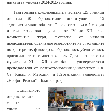
науката за учебната 2024/2025 година.
Тази година в конференцията участваха 125 ученици
от над 50 образователни институции в 15
административни области. Те се състезаваха в 7 секции
и три възрастови групи – от IV до XII клас.
Компетентно жури, съставено от изявени
преподаватели, оценяваше разработките на участниците
по критериите: философска образованост, убедителност,
оригиналност и самостоятелност. Сред членовете на
журито за XI и XII клас бяха и университетски
преподаватели от Великотърновския университет „Св.
Св. Кирил и Методий“ и Югозападния университет
„Неофит Рилски“ – Благоевград.
Официалното
откриване започна
с изпълнение на
химна на