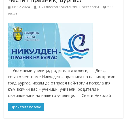
School,
under the Erasmus+ Programme in
06.12.2024
СУ Епископ Константин Преславски
533
Malaga, Spain
Views
Burgas
Средно
училище
"Епископ
Константин
Преславски"
Уважаеми ученици, родители и колеги, Днес,
–
когато честваме Никулден – празника на нашия красив
Бургас
град Бургас, искам да отправя най-топли пожелания
към всички вас – ученици, учители, родители и
съмишленици на нашето училище. Свети Николай
Прочетете повече