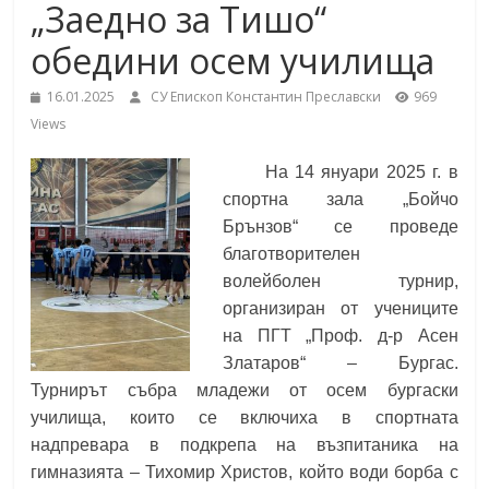
„Заедно за Тишо“
School,
under the Erasmus+ Programme in
Malaga, Spain
обедини осем училища
Burgas
16.01.2025
СУ Епископ Константин Преславски
969
Views
Средно
училище
На 14 януари 2025 г. в
"Епископ
спортна зала „Бойчо
Константин
Брънзов“ се проведе
Преславски"
благотворителен
–
волейболен турнир,
Бургас
организиран от учениците
на ПГТ „Проф. д-р Асен
Златаров“ – Бургас.
Турнирът събра младежи от осем бургаски
училища, които се включиха в спортната
надпревара в подкрепа на възпитаника на
гимназията – Тихомир Христов, който води борба с