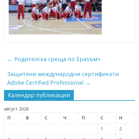
←
Родителска среща по Еразъм+
Защитени международни сертификати
Adobe Certified Professional
→
Календар публикации
август 2026
П
В
С
Ч
П
С
Н
1
2