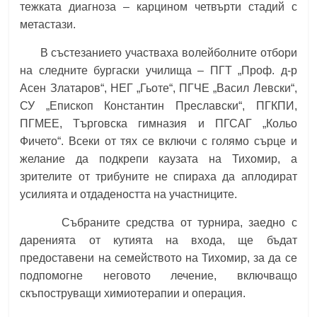
тежката диагноза – карцином четвърти стадий с
метастази.
В състезанието участваха волейболните отбори
на следните бургаски училища – ПГТ „Проф. д-р
Асен Златаров“, НЕГ „Гьоте“, ПГЧЕ „Васил Левски“,
СУ „Епископ Константин Преславски“, ПГКПИ,
ПГМЕЕ, Търговска гимназия и ПГСАГ „Кольо
Фичето“. Всеки от тях се включи с голямо сърце и
желание да подкрепи каузата на Тихомир, а
зрителите от трибуните не спираха да аплодират
усилията и отдадеността на участниците.
Събраните средства от турнира, заедно с
даренията от кутията на входа, ще бъдат
предоставени на семейството на Тихомир, за да се
подпомогне неговото лечение, включващо
скъпоструващи химиотерапии и операция.