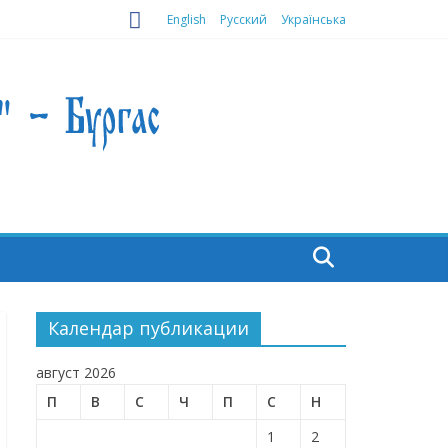
English
Русский
Українська
Календар публикации
август 2026
П
В
С
Ч
П
С
Н
1
2