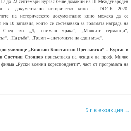
 17 до 22 септември Бургас беше домакин на III Международен
ал за документално историческо кино – DOCK 2020.
лите на историческото документално кино можеха да се
т на 10 заглавия, които се състезаваха за голямата награда на
 Сред тях „Да снимаш мрака“, „Малките германци“,
ът“, „На ръба“, „Тръмп – анатомията на един мъж“.
едно училище „Епископ Константин Преславски“ – Бургас и
 и Светлин Стоянов
присъстваха на лекция на проф. Милко
 филма „Руски военни кореспонденти“, част от програмата на
5 г в екоакция
→