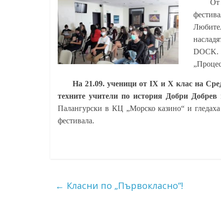
От
Константин
фестив
Преславски"
Любите
–
насладя
Бургас
DOCK.
„Процес
На 21.09. ученици от IX и X клас на Ср
техните учители по история Добри Добрев
Палангурски в КЦ „Морско казино“ и гледаха
фестивала.
←
Класни по „Първокласно“!