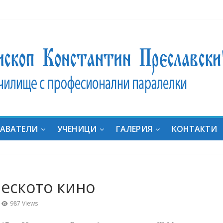
ник
ат на
ние:
дали
за
АВАТЕЛИ
УЧЕНИЦИ
ГАЛЕРИЯ
КОНТАКТИ
яха
он с
ка
“ в
еското кино
al
uides
987 Views
e in