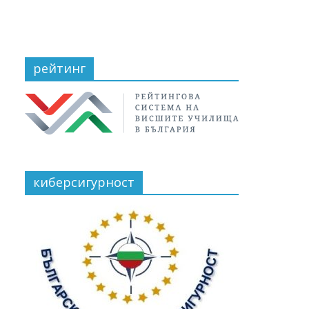
рейтинг
киберсигурност