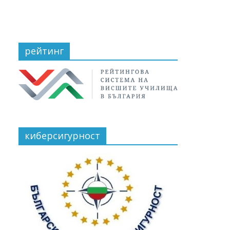
рейтинг
киберсигурност