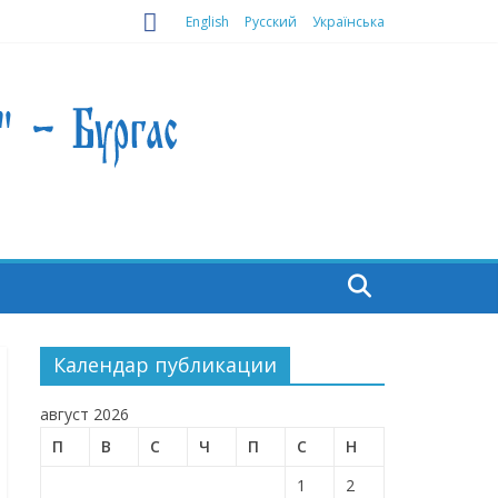
English
Русский
Українська
Календар публикации
август 2026
П
В
С
Ч
П
С
Н
1
2