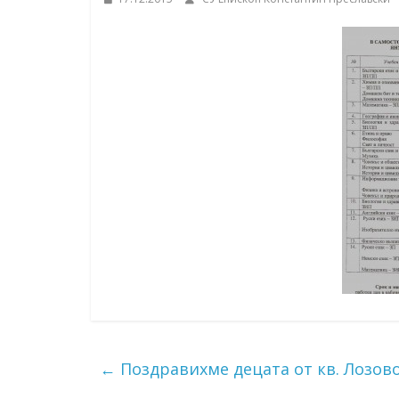
Константин
Преславски"
–
Бургас
←
Поздравихме децата от кв. Лозово