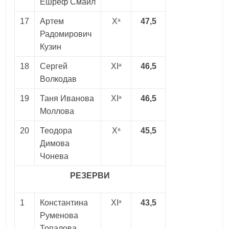
Ешреф Смаил
a
17
Артем
X
47,5
Радомирович
Кузин
a
18
Сергей
XI
46,5
Волкодав
a
19
Таня Иванова
XI
46,5
Моллова
a
20
Теодора
X
45,5
Димова
Чонева
РЕЗЕРВИ
a
1
Константина
XI
43,5
Руменова
Топалова