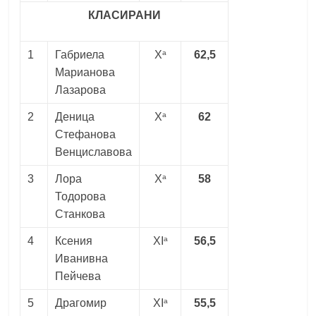
КЛАСИРАНИ
a
1
Габриела
X
62,5
Марианова
Лазарова
a
2
Деница
X
62
Стефанова
Венциславова
a
3
Лора
X
58
Тодорова
Станкова
a
4
Ксения
XI
56,5
Иванивна
Пейчева
a
5
Драгомир
XI
55,5