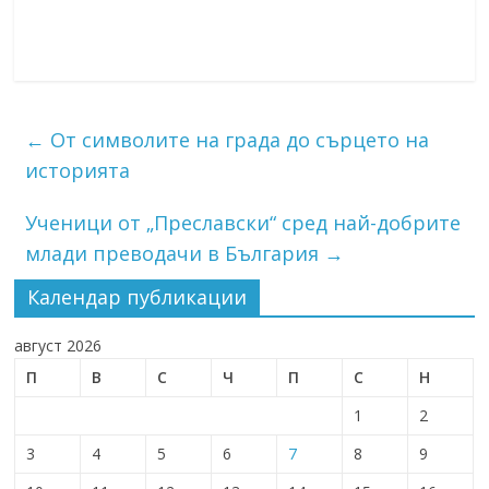
←
От символите на града до сърцето на
историята
Ученици от „Преславски“ сред най-добрите
млади преводачи в България
→
Календар публикации
август 2026
П
В
С
Ч
П
С
Н
1
2
3
4
5
6
7
8
9