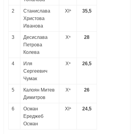
a
2
Станислава
XI
35,5
Христова
Иванова
a
3
Десислава
X
28
Петрова
Колева
a
4
Иля
X
26,5
Сергеевич
Чумак
a
5
Калоян Митев
X
26
Димитров
a
6
Осман
XI
24,5
Ереджеб
Осман