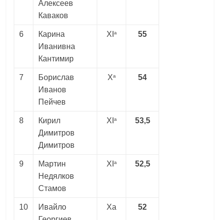
Алексеев
Каваков
a
6
Карина
XI
55
Иванивна
Кантимир
a
7
Борислав
X
54
Иванов
Пейчев
a
8
Кирил
XI
53,5
Димитров
Димитров
a
9
Мартин
XI
52,5
Недялков
Стамов
10
Ивайло
Xa
52
Георгиев