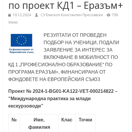
по проект КД1 – Еразъм+
School,
under the Erasmus+ Programme in
Malaga, Spain
10.12.2024
СУ Епископ Константин Преславски
799
Burgas
Views
РЕЗУЛТАТИ ОТ ПРОВЕДЕН
Средно
ПОДБОР НА УЧЕНИЦИ,
ПОДАЛИ
училище
ЗАЯВЛЕНИЕ ЗА ИНТЕРЕС ЗА
"Епископ
ВКЛЮЧВАНЕ В МОБИЛНОСТ ПО
Константин
КД 1 „ПРОФЕСИОНАЛНО ОБРАЗОВАНИЕ“
ПО
Преславски"
ПРОГРАМА ЕРАЗЪМ+, ФИНАНСИРАНА ОТ
–
ФОНДОВЕТЕ НА ЕВРОПЕЙСКИЯ СЪЮЗ
Бургас
Проект № 2024-1-BG01-KA122-VET-000214822 –
“Международна практика за млади
екскурзоводи”
№
Име,
Клас
Т
очки
фамилия