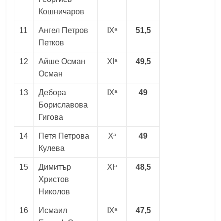
Кошничаров
a
11
Ангел Петров
IX
51,5
Петков
a
12
Айше Осман
XI
49,5
Осман
a
13
Дебора
IX
49
Бориславова
Гигова
a
14
Петя Петрова
X
49
Кулева
a
15
Димитър
XI
48,5
Христов
Николов
a
16
Исмаил
IX
47,5