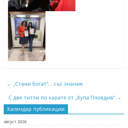
←
„Стани богат“… със знания
С две титли по карате от „Купа Пловдив“
→
Календар публикации
август 2026