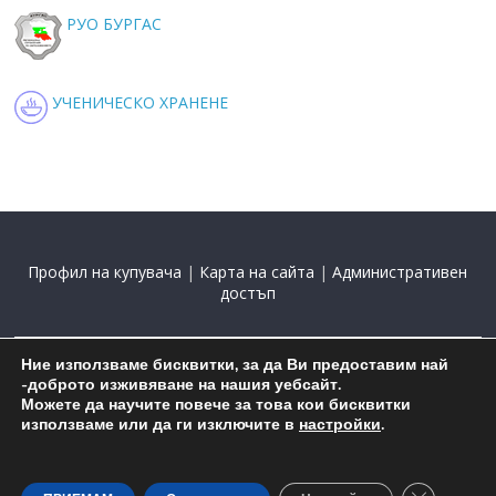
РУО БУРГАС
УЧЕНИЧЕСКО ХРАНЕНЕ
Профил на купувача
|
Карта на сайта
|
Административен
достъп
Ние използваме бисквитки, за да Ви предоставим най
2015-2025 С подкрепата на
Николай Комнев
-доброто изживяване на нашия уебсайт.
Можете да научите повече за това кои бисквитки
използваме или да ги изключите в
настройки
.
Close GDP