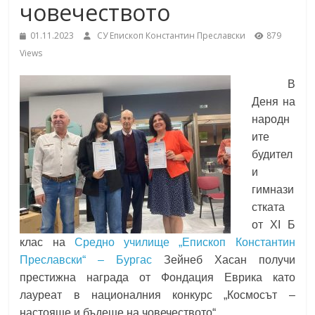
човечеството
School,
under the Erasmus+ Programme in
Malaga, Spain
01.11.2023
СУ Епископ Константин Преславски
879
Burgas
Views
В
Средно
Деня на
училище
народн
"Епископ
ите
Константин
будител
Преславски"
и
–
гимнази
Бургас
стката
от XI Б
клас на
Средно училище „Епископ Константин
Преславски“ – Бургас
Зейнеб Хасан получи
престижна награда от Фондация Еврика като
лауреат в националния конкурс „Космосът –
настояще и бъдеще на човечеството“.