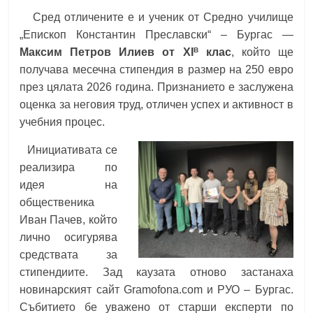
Сред отличените е и ученик от Средно училище
„Епископ Константин Преславски“ – Бургас —
В
Максим Петров Илиев от XI
клас
, който ще
получава месечна стипендия в размер на 250 евро
през цялата 2026 година. Признанието е заслужена
оценка за неговия труд, отличен успех и активност в
учебния процес.
Инициативата се
реализира по
идея на
общественика
Иван Пачев, който
лично осигурява
средствата за
стипендиите. Зад каузата отново застанаха
новинарският сайт Gramofona.com и РУО – Бургас.
Събитието бе уважено от старши експерти по