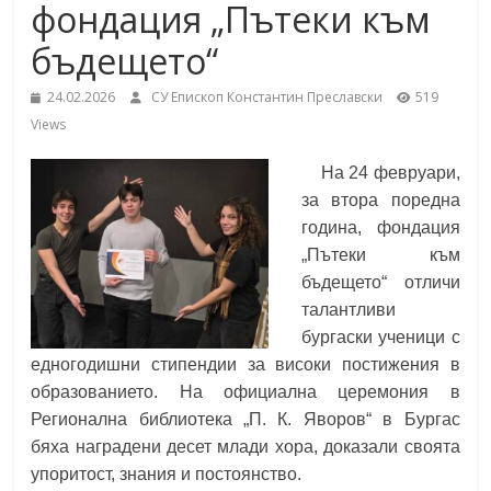
фондация „Пътеки към
School,
under the Erasmus+ Programme in
Malaga, Spain
бъдещето“
Burgas
24.02.2026
СУ Епископ Константин Преславски
519
Views
Средно
училище
На 24 февруари,
"Епископ
за втора поредна
Константин
година, фондация
Преславски"
„Пътеки към
–
бъдещето“ отличи
Бургас
талантливи
бургаски ученици с
едногодишни стипендии за високи постижения в
образованието. На официална церемония в
Регионална библиотека „П. К. Яворов“ в Бургас
бяха наградени десет млади хора, доказали своята
упоритост, знания и постоянство.