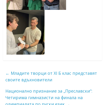
←
Младите творци от XI Б клас представят
своите вдъхновители
Национално признание за „Преславски“:
Четирима гимназисти на финала на
олимпиадата по руски език
→