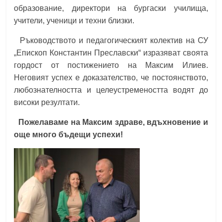
образование, директори на бургаски училища,
учители, ученици и техни близки.
Ръководството и педагогическият колектив на СУ
„Епископ Константин Преславски“ изразяват своята
гордост от постижението на Максим Илиев.
Неговият успех е доказателство, че постоянството,
любознателността и целеустремеността водят до
високи резултати.
Пожелаваме на Максим здраве, вдъхновение и
още много бъдещи успехи!