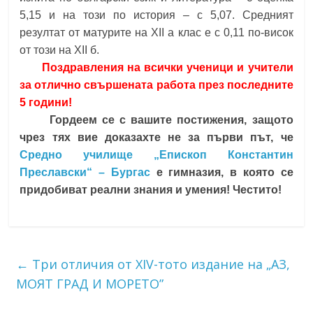
5,15 и на този по история – с 5,07. Средният
резултат от матурите на XII а клас е с 0,11 по-висок
от този на XII б.
Поздравления на всички ученици и учители
за отлично свършената работа през последните
5 години!
Гордеем се с вашите постижения, защото
чрез тях вие доказахте не за първи път, че
Средно училище „Епископ Константин
Преславски“ – Бургас
е гимназия, в която се
придобиват реални знания и умения! Честито!
←
Три отличия от XIV-тото издание на „АЗ,
МОЯТ ГРАД И МОРЕТО”