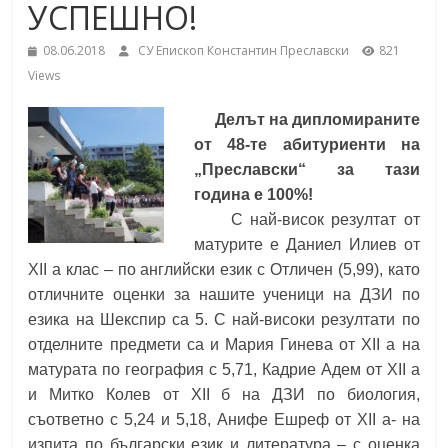
УСПЕШНО!
School,
under the Erasmus+ Programme in
Malaga, Spain
08.06.2018
СУ Епископ Константин Преславски
821
Burgas
Views
Делът на дипломираните
Средно
от 48-те абитуриенти на
училище
„Преславски“ за тази
"Епископ
година е 100%!
Константин
С най-висок резултат от
Преславски"
матурите е Даниел Илиев от
–
XII а клас – по английски език с Отличен (5,99), като
Бургас
отличните оценки за нашите ученици на ДЗИ по
езика на Шекспир са 5. С най-високи резултати по
отделните предмети са и Мария Гинева от XII а на
матурата по география с 5,71, Кадрие Адем от XII а
и Митко Колев от XII б на ДЗИ по биология,
съответно с 5,24 и 5,18, Анифе Ешреф от XII а- на
изпита по български език и литература – с оценка