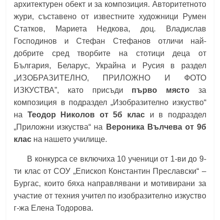
архитектурен обект и за композиция. Авторитетното
жури, съставено от известните художници Румен
Статков, Мариета Недкова, доц. Владислав
Господинов и Стефан Стефанов отличи най-
добрите сред творбите на стотици деца от
България, Беларус, Украйна и Русия в раздел
„ИЗОБРАЗИТЕЛНО, ПРИЛОЖНО И ФОТО
ИЗКУСТВА”, като присъди
първо място
за
композиция в подраздел „Изобразително изкуство“
на
Теодор Николов от 5б клас
и в подраздел
„Приложни изкуства“ на
Вероника Вълчева от 9б
клас
на нашето училище.
В конкурса се включиха 10 ученици от 1-ви до 9-
ти клас от СОУ „Епископ Константин Преславски“ –
Бургас, които бяха направлявани и мотивирани за
участие от техния учител по изобразително изкуство
г-жа Елена Тодорова.