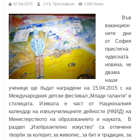
07.04.2015
СУ K. Преславски
1288 Views
School,
under the Erasmus+ Programme in
Malaga, Spain
Във
Burgas
ваканцион
ните дни
Средно
от София
училище
пристигна
"Епископ
чудесната
Константин
новина, че
Преславски"
двама
–
наши
Бургас
ученици ще бъдат наградени на 15.04.2015 г. на
Международния детски фестивал „Млади таланти” в
столицата. Изявата е част от Националния
календар на извънучилищните дейности (НКИД) на
Министерството на образованието и науката. В
раздел „Изобразително изкуство“ са о
тличени
творби
за колорит, за живопис, за бит и традиции, за