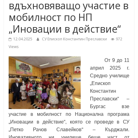
вдъхновяващо участие в
School,
under the Erasmus+ Programme in
Malaga, Spain
мобилност по НП
Burgas
„Иновации в действие“
12.04.2025
СУ Епископ Константин Преславски
972
Средно
Views
училище
"Епископ
От 9 до 11
Константин
април 2025 г.
Преславски"
Средно училище
–
„Епископ
Бургас
Константин
Преславски“ –
Бургас
взе
участие в мобилност по Национална програма
„Иновации в действие“, която се проведе в СУ
„Петко Рачов Славейков“ – Кърджали.
Иновативното ни училище беше част от