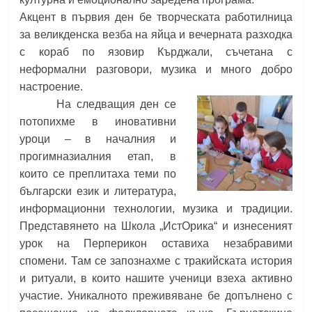
Акцент в първия ден бе творческата работилница
за великденска везба на яйца и вечерната разходка
с кораб по язовир Кърджали, съчетана с
неформални разговори, музика и много добро
настроение.
На следващия ден се
потопихме в иновативни
уроци – в началния и
прогимназиалния етап, в
които се преплитаха теми по
български език и литература,
информационни технологии, музика и традиции.
Представянето на Школа „ИстОрика“ и изнесеният
урок на Перперикон оставиха незабравими
спомени. Там се запознахме с тракийската история
и ритуали, в които нашите ученици взеха активно
участие. Уникалното преживяване бе допълнено с