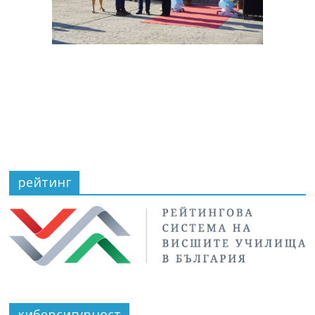
рейтинг
киберсигурност