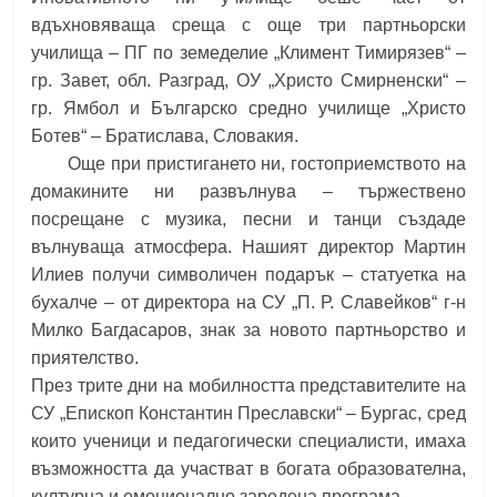
вдъхновяваща среща с още три партньорски
училища – ПГ по земеделие „Климент Тимирязев“ –
гр. Завет, обл. Разград, ОУ „Христо Смирненски“ –
гр. Ямбол и Българско средно училище „Христо
Ботев“ – Братислава, Словакия.
Още при пристигането ни, гостоприемството на
домакините ни развълнува – тържествено
посрещане с музика, песни и танци създаде
вълнуваща атмосфера. Нашият директор Мартин
Илиев получи символичен подарък – статуетка на
бухалче – от директора на СУ „П. Р. Славейков“ г-н
Милко Багдасаров, знак за новото партньорство и
приятелство.
През трите дни на мобилността представителите на
СУ „Епископ Константин Преславски“ – Бургас, сред
които ученици и педагогически специалисти, имаха
възможността да участват в богата образователна,
културна и емоционално заредена програма.