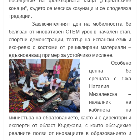
посещение на фолклорната къща „Гърнатскине
конаци“, където се месиха козунаци и се споделяха
традиции.
Заключителният ден на мобилността бе
белязан от иновативен СТЕМ урок в начален етап,
спортни демонстрации, театър на испански език и
еко-ревю с костюми от рециклирани материали –
вдъхновяващ пример за устойчиво мислене.
Особено
ценна бе
срещата с г-жа
Наталия
Михалевска –
началник на
кабинета на
министъра на образованието, както и с директори и
експерти от област Кърджали, с които обсъдихме
реалните ползи от иновациите в образованието и