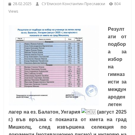
28.02.2025
СУ Епископ Константин Преславски
804
School,
under the Erasmus+ Programme in
Views
Malaga, Spain
Burgas
Резулт
ати от
Средно
подбор
училище
а за
"Епископ
избор
Константин
на
Преславски"
гимназ
–
исти за
Бургас
междун
ароден
летен
лагер на ез. Балатон, Унгария
(август 2025
г.) във връзка с поканата от кмета на град
Мишколц, след извършена селекция по
документи (мотивационно писмо) и интервю на