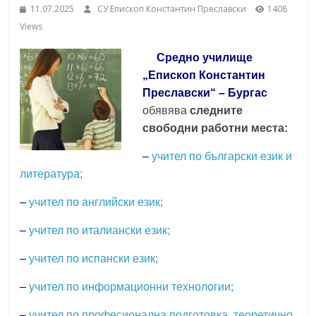
11.07.2025
СУ Епископ Константин Преславски
1408
School,
under the Erasmus+ Programme in
Views
Malaga, Spain
Burgas
Средно училище
„Епископ Константин
Средно
Преславски“ – Бургас
училище
обявява
следните
"Епископ
свободни работни места:
Константин
–
учител по български език и
Преславски"
литература;
–
Бургас
–
учител по английски език;
–
учител по италиански език;
–
учител по испански език;
–
учител по информационни технологии;
–
учител по професионална подготовка, теоретично