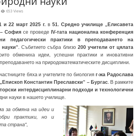
риродни науки
653 Views
1 и 22 март 2025 г.
в
51. Средно училище „Елисавета
 – София
се проведе
IV-тата национална конференция
ни педагогически практики в преподаването на
 науки“
. Събитието събра близо
200 учители от цялата
които обмениха идеи, успешни практики и иновативни
 преподаването на природоматематическите дисциплини.
тниците бяха и учителите по биология
г-жа Радослава
„Епископ Константин Преславски“ – Бургас
. В рамките
торски интердисциплинарни подходи и технологични
одни науки в нашето училище.
 за обмяна на идеи и
обри практики, но и
ата страна“
,