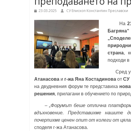
преподаването на п
Константин
23.03.2025
СУ Епископ Константин Преславски
Преславски"
–
На
2
Бургас
Багряна“
„Споделе
природни
страна
, 
подходи в
Сред учас
Атанасова
и
г-жа Яна Костадинова
от
СУ 
на двудневния форум те представиха
нова
решения
, прилагани в обучението по прир
– „Форумът беше отлична платформа
вдъхновение. Представихме нашите д
почерпихме ценен опит от колеги от цял
споделя г-жа Атанасова.