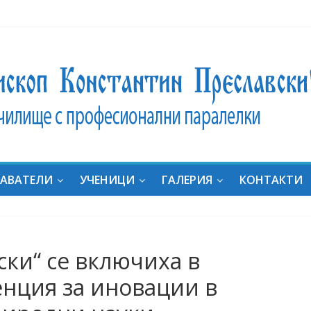
ник
ат на
ние:
дали
за
АВАТЕЛИ
УЧЕНИЦИ
ГАЛЕРИЯ
КОНТАКТИ
яха
он с
ка
“ в
ски“ се включиха в
al
uides
нция за иновации в
e in