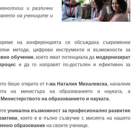
ологии и различни
рането на учениците и
време на конференцията се обсъждаха съвременни
телни методи, цифрови инструменти и възможности за
ивно обучение
, които имат потенциала да
модернизират
процес
и да го направят по-достъпен и ефективен за
.
о беше открито от
г-жа Наталия Михалевска
, началник
ета на министъра на образованието и науката, а
а
Министерството на образованието и науката
.
ите
уникална възможност за професионално развитие
рактики
, което е в пълно съзвучие с мисията на нашето
менно образование
на своите ученици.