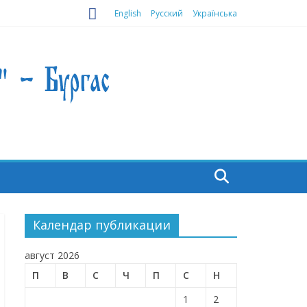
English
Русский
Українська
Календар публикации
август 2026
П
В
С
Ч
П
С
Н
1
2