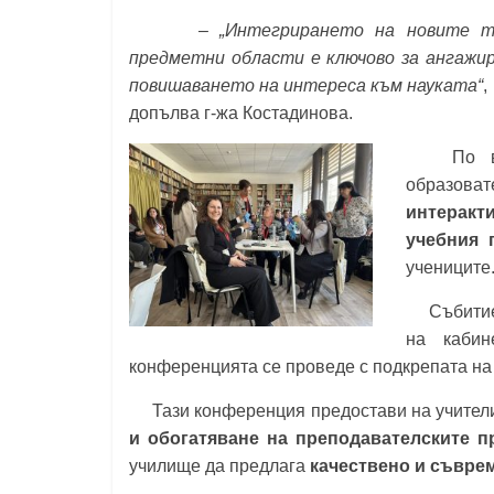
– „Интегрирането на новите техн
предметни области е ключово за ангажи
повишаването на интереса към науката“
,
допълва г-жа Костадинова.
По 
образова
интеракт
учебния 
учениците
Събитиет
на кабин
конференцията се проведе с подкрепата н
Тази конференция предостави на учител
и обогатяване на преподавателските п
училище да предлага
качествено и съвре