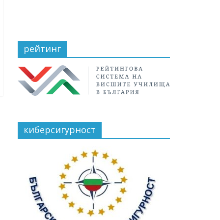
рейтинг
киберсигурност