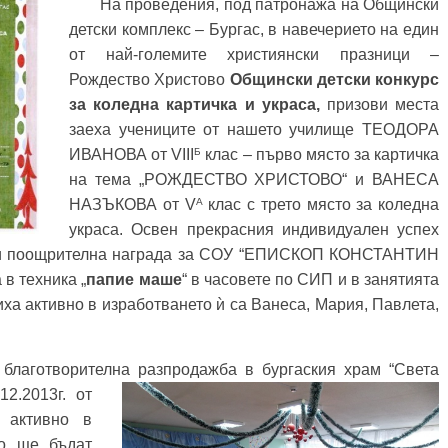
На проведения, под патронажа на Общински
детски комплекс – Бургас, в навечерието на един
от най-големите християнски празници –
Рождество Христово
Общински детски конкурс
за коледна картичка и украса,
призови места
заеха учениците от нашето училище ТЕОДОРА
Б
ИВАНОВА от VIII
клас – първо място за картичка
на тема „РОЖДЕСТВО ХРИСТОВО“ и ВАНЕСА
A
НАЗЪКОВА от V
клас с трето място за коледна
украса. Освен прекрасния индивидуален успех
ат и поощрителна награда за СОУ “ЕПИСКОП КОНСТАНТИН
 в техника „
папие маше
“ в часовете по СИП и в занятията
иха активно в изработването ѝ са Ванеса, Мария, Павлета,
готворителна разпродажба в бургаския храм “Света
2.2013г. от
е активно в
во ще бъдат