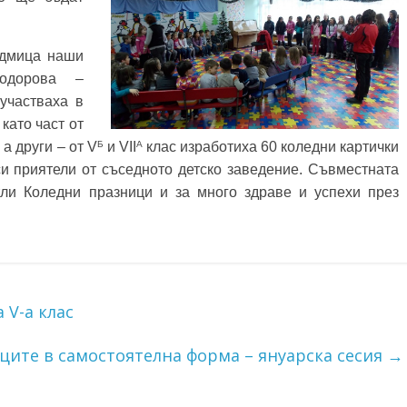
дмица наши
одорова –
 участваха в
като част от
Б
A
а други – от V
и VII
клас изработиха 60 коледни картички
 си приятели от съседното детско заведение. Съвместната
ли Коледни празници и за много здраве и успехи през
 V-a клас
ците в самостоятелна форма – януарска сесия
→