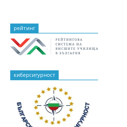
рейтинг
киберсигурност