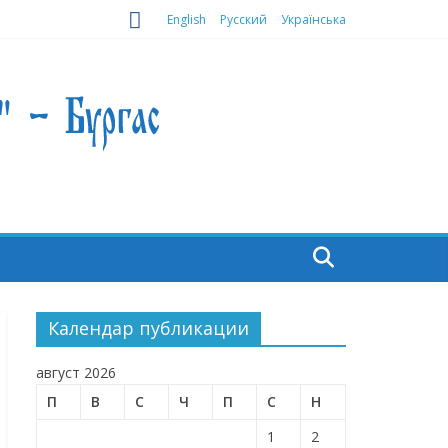
English
Русский
Українська
Календар публикации
август 2026
П
В
С
Ч
П
С
Н
1
2