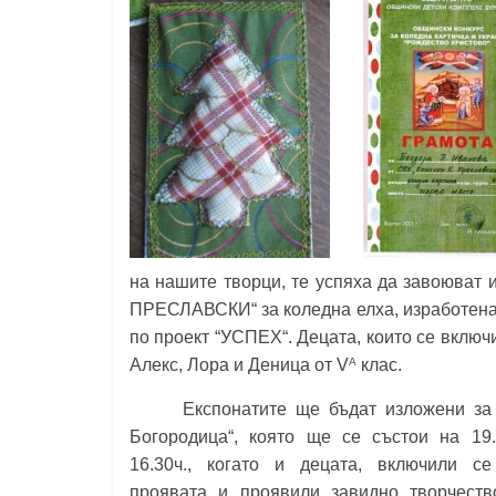
Константин
Преславски"
–
Бургас
на нашите творци, те успяха да завоюв
ПРЕСЛАВСКИ“
за коледна елха, изработена
по проект “УСПЕХ“. Децата, които се включ
A
Алекс, Лора и Деница от V
клас.
Експонатите ще бъдат изложени за бла
Богородица“,
която ще се състои на 19.1
16.30ч., когато и децата, включили с
проявата и проявили завидно творчест