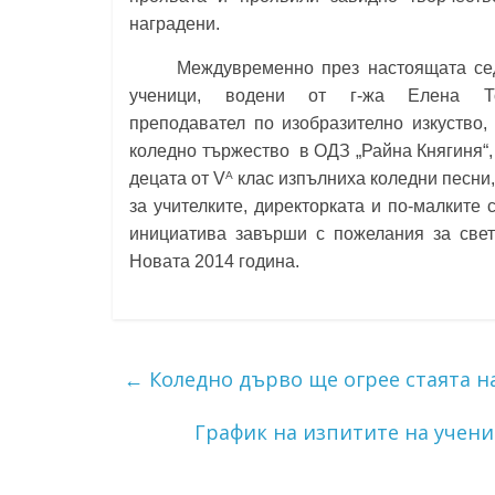
наградени.
Междувременно през настоящата се
ученици, водени от г-жа Елена Т
преподавател по изобразително изкуство,
коледно тържество в ОДЗ „Райна Княгиня“, 
A
децата от V
клас изпълниха коледни песни, 
за учителките, директорката и по-малките
инициатива завърши с пожелания за свет
Новата 2014 година.
←
Коледно дърво ще огрее стаята на
График на изпитите на учени