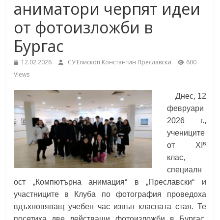
аниматори черпят идеи
School,
under the Erasmus+ Programme in
Malaga, Spain
от фотоизложби в
Burgas
Бургас
12.02.2026
СУ Епископ Константин Преславски
600
Средно
Views
училище
"Епископ
Днес, 12
Константин
февруари
Преславски"
2026 г.,
–
учениците
Бургас
В
от XI
клас,
специалн
ост „Компютърна анимация“ в „Преславски“ и
участниците в Клуба по фотография проведоха
вдъхновяващ учебен час извън класната стая. Те
посетиха две действащи фотоизложби в Бургас,