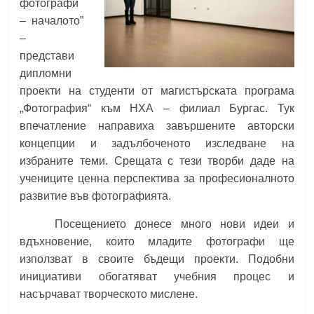
фотографи
– началото”
–
представи
дипломни
проекти на студенти от магистърската програма
„Фотография“ към НХА – филиал Бургас. Тук
впечатление направиха завършените авторски
концепции и задълбоченото изследване на
избраните теми. Срещата с тези творби даде на
учениците ценна перспектива за професионалното
развитие във фотографията.
Посещението донесе много нови идеи и
вдъхновение, които младите фотографи ще
използват в своите бъдещи проекти. Подобни
инициативи обогатяват учебния процес и
насърчават творческото мислене.