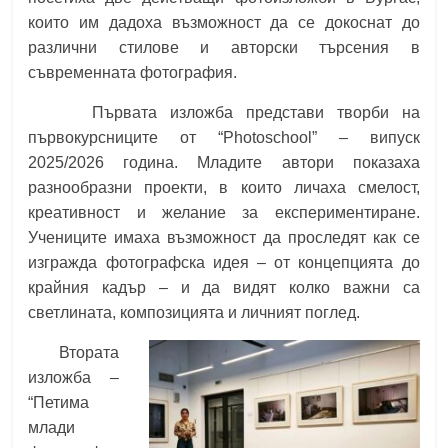
които им дадоха възможност да се докоснат до
различни стилове и авторски търсения в
съвременната фотография.
Първата изложба представи творби на
първокурсниците от “Photoschool” – випуск
2025/2026 година. Младите автори показаха
разнообразни проекти, в които личаха смелост,
креативност и желание за експериментиране.
Учениците имаха възможност да проследят как се
изгражда фотографска идея – от концепцията до
крайния кадър – и да видят колко важни са
светлината, композицията и личният поглед.
Втората
изложба –
“Петима
млади