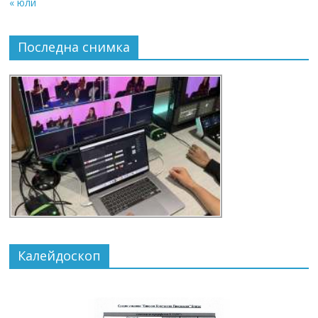
« юли
Последна снимка
Калейдоскоп