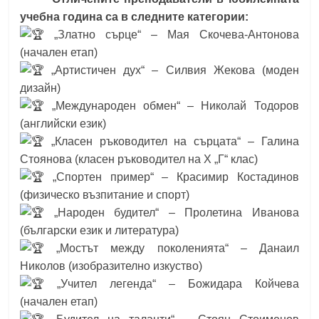
учебна година са в следните категории:
„Златно сърце“ – Мая Скочева-Антонова
(начален етап)
„Артистичен дух“ – Силвия Жекова (моден
дизайн)
„Международен обмен“ – Николай Тодоров
(английски език)
„Класен ръководител на сърцата“ – Галина
Стоянова (класен ръководител на X „Г“ клас)
„Спортен пример“ – Красимир Костадинов
(физическо възпитание и спорт)
„Народен будител“ – Пролетина Иванова
(български език и литература)
„Мостът между поколенията“ – Данаил
Николов (изобразително изкуство)
„Учител легенда“ – Божидара Койчева
(начален етап)