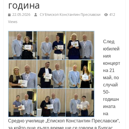
година
School,
under the Erasmus+ Programme in
Malaga, Spain
22.05.2026
СУ Епископ Константин Преславски
412
Burgas
Views
Средно
След
училище
юбилей
"Епископ
ния
Константин
концерт
Преславски"
на 21
–
май, по
Бургас
случай
50-
годишн
ината
на
Средно училище „Епископ Константин Преславски“,
за който още дълго време ще се говори в Бургас,