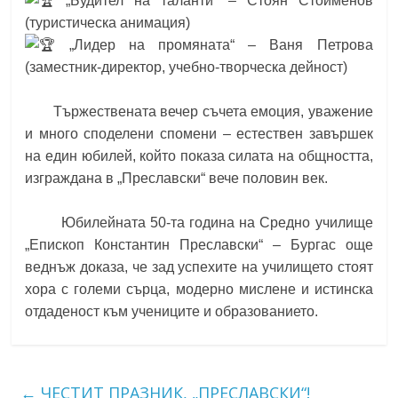
„Будител на таланти“ – Стоян Стоименов
(туристическа анимация)
„Лидер на промяната“ – Ваня Петрова
(заместник-директор, учебно-творческа дейност)
Тържествената вечер съчета емоция, уважение
и много споделени спомени – естествен завършек
на един юбилей, който показа силата на общността,
изграждана в „Преславски“ вече половин век.
Юбилейната 50-та година на
Средно училище
„Епископ Константин Преславски“ – Бургас
още
веднъж доказа, че зад успехите на училището стоят
хора с големи сърца, модерно мислене и истинска
отдаденост към учениците и образованието.
←
ЧЕСТИТ ПРАЗНИК, „ПРЕСЛАВСКИ“!