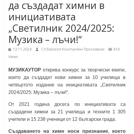
да създадат химни в
under the Erasmus+ Programme in
School,
Malaga, Spain
инициативата
Burgas
„Светилник 2024/2025:
Музика – лъчи!“
Средно
училище
13.11.2024
СУ Епископ Константин Преславски
818
"Епископ
Views
Константин
Преславски"
МУЗИКАУТОР
открива конкурс за творчески екипи,
–
които да създадат нови химни за 10 училища в
Бургас
четвъртото издание на инициативата „Светилник
2024/2025: Музика – лъчи!“.
От 2021 година досега по инициативата са
създадени химни за 21 училища и техните 1 305
учители и 15 238 ученици от 12 български града.
Създаването на химн носи признание, което