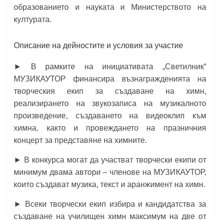
образованието и науката и Министерството на
културата.
Описание на дейностите и условия за участие
► В рамките на инициативата „Светилник“
МУЗИКАУТОР финансира възнагражденията на
творческия екип за създаване на химн,
реализирането на звукозаписа на музикалното
произведение, създаването на видеоклип към
химна, както и провеждането на празничния
концерт за представяне на химните.
► В конкурса могат да участват творчески екипи от
минимум двама автори – членове на МУЗИКАУТОР,
които създават музика, текст и аранжимент на химн.
► Всеки творчески екип избира и кандидатства за
създаване на училищен химн максимум на две от