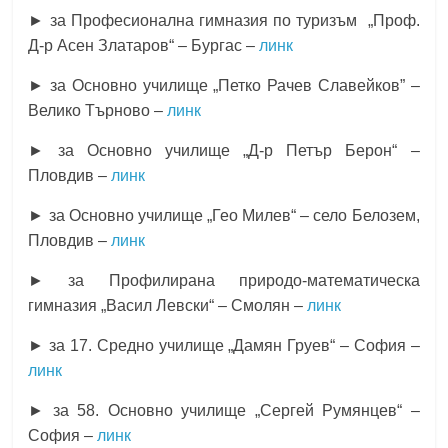
► за Професионална гимназия по туризъм „Проф.
Д-р Асен Златаров“ – Бургас –
линк
► за Основно училище „Петко Рачев Славейков” –
Велико Търново –
линк
► за Основно училище „Д-р Петър Берон“ –
Пловдив –
линк
► за Основно училище „Гео Милев“ – село Белозем,
Пловдив –
линк
► за Профилирана природо-математическа
гимназия „Васил Левски“ – Смолян –
линк
► за 17. Средно училище „Дамян Груев“ – София –
линк
► за 58. Основно училище „Сергей Румянцев“ –
София –
линк