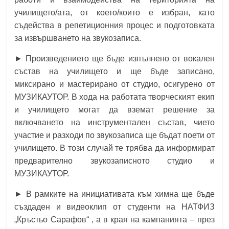
училището/ата, от което/които е избран, като
съдейства в репетиционния процес и подготовката
за извършването на звукозаписа.
► Произведението ще бъде изпълнено от вокален
състав на училището и ще бъде записано,
миксирано и мастерирано от студио, осигурено от
МУЗИКАУТОР. В хода на работата творческият екип
и училището могат да вземат решение за
включването на инструментален състав, чието
участие и разходи по звукозаписа ще бъдат поети от
училището. В този случай те трябва да информират
предварително звукозаписното студио и
МУЗИКАУТОР.
► В рамките на инициативата към химна ще бъде
създаден и видеоклип от студенти на НАТФИЗ
„Кръстьо Сарафов“ , а в края на кампанията – през