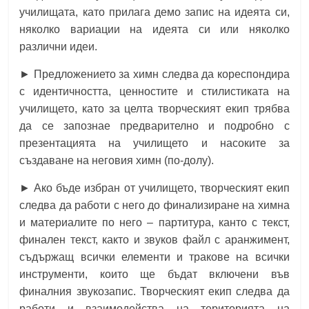
училищата, като прилага демо запис на идеята си,
няколко вариации на идеята си или няколко
различни идеи.
► Предложението за химн следва да кореспондира
с идентичността, ценностите и стилистиката на
училището, като за целта творческият екип трябва
да се запознае предварително и подробно с
презентацията на училището и насоките за
създаване на неговия химн (по-долу).
► Ако бъде избран от училището, творческият екип
следва да работи с него до финализиране на химна
и материалите по него – партитура, канто с текст,
финален текст, както и звуков файл с аранжимент,
съдържащ всички елементи и тракове на всички
инструменти, които ще бъдат включени във
финалния звукозапис. Творческият екип следва да
работи и взаимодейства на територията на