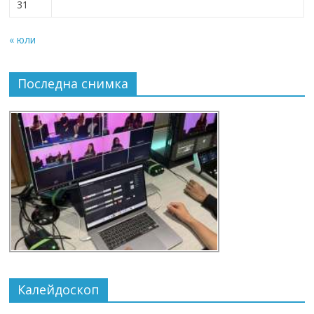
31
« юли
Последна снимка
Калейдоскоп