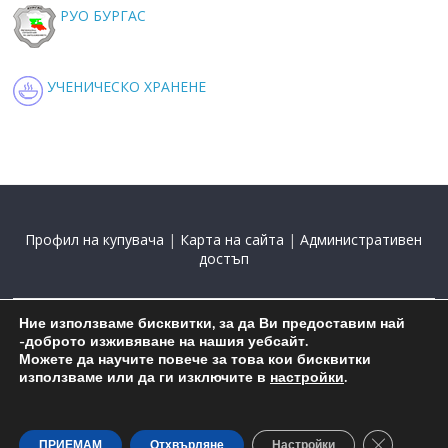
РУО БУРГАС
УЧЕНИЧЕСКО ХРАНЕНЕ
Профил на купувача
|
Карта на сайта
|
Административен
достъп
Ние използваме бисквитки, за да Ви предоставим най
2015-2025 С подкрепата на
Николай Комнев
-доброто изживяване на нашия уебсайт.
Можете да научите повече за това кои бисквитки
използваме или да ги изключите в
настройки
.
Close GDP
ПРИЕМАМ
Отхвърляне
Настройки