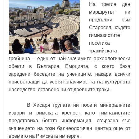
На третия ден
маршрутът ни
продължи към
Старосел, където
гимназистите
посетиха
тракийската
гробница – един от най-значимите археологически
обекти в България. Емоцията, с която бяха
заредени беседите на учениците, накара всички
присъстващи да усетят значимостта на културното
наследство, оставено ни от древните траки.
В Хисаря групата ни посети минералните
извори и римската крепост, като гимназистите
представиха богата информация, свързана със
значението на този балнеологичен център още от
времето на Римската империя.