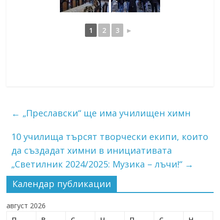
1
2
3
►
←
„Преславски“ ще има училищен химн
10 училища търсят творчески екипи, които
да създадат химни в инициативата
„Светилник 2024/2025: Музика – лъчи!“
→
Календар публикации
август 2026
П
В
С
Ч
П
С
Н