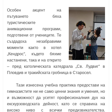
Особен акцент на
пътуването бяха
туристическите
анимационни програми,
подготвени от учениците. Те
създадоха незабравими
моменти както в хотел
„Кендрос“, където бяхме
настанени, така и на открито
– пред католическата катедрала „Св. Лудвиг“ в
Пловдив и тракийската гробница в Старосел.
Тази изнесена учебна практика предостави на
гимназистите ни не само ценни знания и умения, но
и възможност да усетят професионалния дух на
екскурзоводската дейност, като се справиха на
високо ниво с всички предизвикателства.