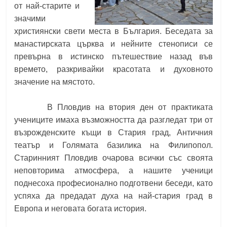
от най-старите и
значими
християнски свети места в България. Беседата за
манастирската църква и нейните стенописи се
превърна в истинско пътешествие назад във
времето, разкривайки красотата и духовното
значение на мястото.
В Пловдив на втория ден от практиката
учениците имаха възможността да разгледат три от
възрожденските къщи в Стария град, Античния
театър и Голямата базилика на Филипопол.
Старинният Пловдив очарова всички със своята
неповторима атмосфера, а нашите ученици
поднесоха професионално подготвени беседи, като
успяха да предадат духа на най-стария град в
Европа и неговата богата история.