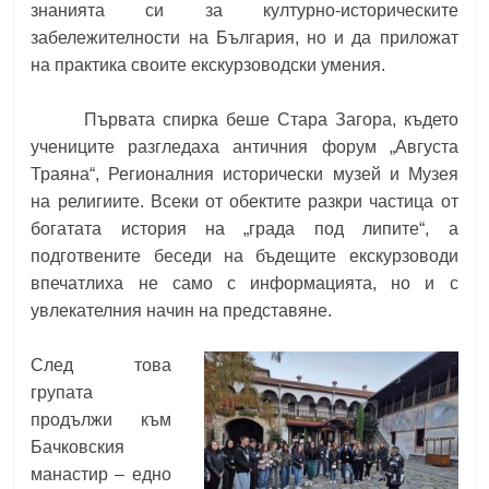
знанията си за културно-историческите
забележителности на България, но и да приложат
на практика своите екскурзоводски умения.
Първата спирка беше Стара Загора, където
учениците разгледаха античния форум „Августа
Траяна“, Регионалния исторически музей и Музея
на религиите. Всеки от обектите разкри частица от
богатата история на „града под липите“, а
подготвените беседи на бъдещите екскурзоводи
впечатлиха не само с информацията, но и с
увлекателния начин на представяне.
След това
групата
продължи към
Бачковския
манастир – едно