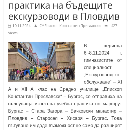
практика на бъдещите
School,
under the Erasmus+ Programme in
Malaga, Spain
екскурзоводи в Пловдив
Burgas
10.11.2024
СУ Епископ Константин Преславски
1427
Views
Средно
училище
В периода
"Епископ
6.-8.11.2024 г.
Константин
гимназистите от
Преславски"
специалност
–
„Екскурзоводско
Бургас
обслужване“ – XI
А и XII А клас на
Средно училище „Епископ
Константин Преславски“ – Бургас
, се отправиха на
вълнуваща изнесена учебна практика по маршрут
Бургас – Стара Загора – Бачковски манастир –
Пловдив – Старосел – Хисаря – Бургас. Това
пътуване им даде възможност не само да разширят