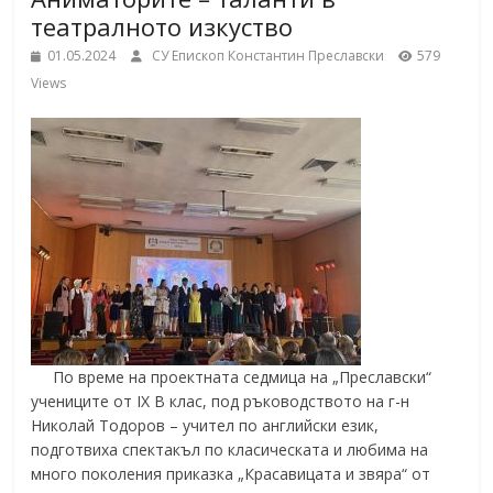
School,
театралното изкуство
under the Erasmus+ Programme in
Malaga, Spain
01.05.2024
СУ Епископ Константин Преславски
579
Burgas
Views
Средно
училище
"Епископ
Константин
Преславски"
–
Бургас
По време на проектната седмица на „Преславски“
учениците от IX В клас, под ръководството на г-н
Николай Тодоров – учител по английски език,
подготвиха спектакъл по класическата и любима на
много поколения приказка „Красавицата и звяра“ от