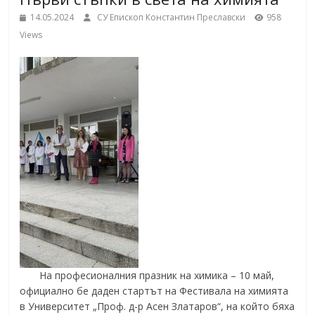
School,
under the Erasmus+ Programme in
14.05.2024
СУ Епископ Константин Преславски
958
Malaga, Spain
Views
Burgas
Средно
училище
"Епископ
Константин
Преславски"
–
Бургас
На професионалния празник на химика – 10 май,
официално бе даден стартът на Фестивала на химията
в Университет „Проф. д-р Асен Златаров“, на който бяха