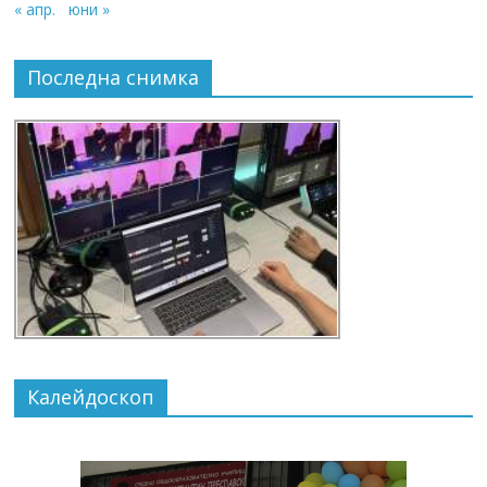
« апр.
юни »
Последна снимка
Калейдоскоп