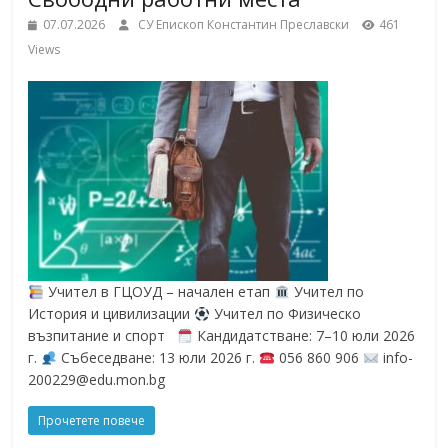
School,
under the Erasmus+ Programme in
07.07.2026
СУ Епископ Константин Преславски
461
Malaga, Spain
Views
Burgas
Средно
училище
"Епископ
Константин
Преславски"
–
Бургас
Учител в ГЦОУД – начален етап
Учител по
История и цивилизации
Учител по Физическо
възпитание и спорт
Кандидатстване: 7–10 юли 2026
г.
Събеседване: 13 юли 2026 г.
056 860 906
info-
200229@edu.mon.bg
Прочетете повече