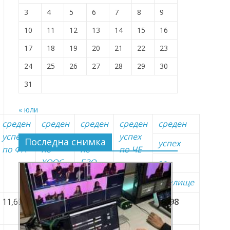
3
4
5
6
7
8
9
10
11
12
13
14
15
16
17
18
19
20
21
22
23
24
25
26
27
28
29
30
31
« юли
среден
среден
среден
среден
среден
успех
успех
успех
успех
Последна снимка
успех
по ФА
по
по
по ЧЕ
ХООС
БЗО
за
училище
11,69
12,91
13,87
27,78
18,98