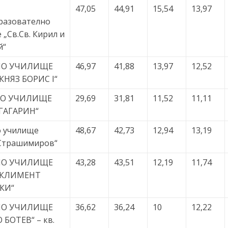
47,05
44,91
15,54
13,97
разователно
 „Св.Св. Кирил и
й“
НО УЧИЛИЩЕ
46,97
41,88
13,97
12,52
КНЯЗ БОРИС І“
НО УЧИЛИЩЕ
29,69
31,81
11,52
11,11
ГАГАРИН“
 училище
48,67
42,73
12,94
13,19
Страшимиров“
НО УЧИЛИЩЕ
43,28
43,51
12,19
11,74
 КЛИМЕНТ
КИ“
НО УЧИЛИЩЕ
36,62
36,24
10
12,22
 БОТЕВ“ – кв.