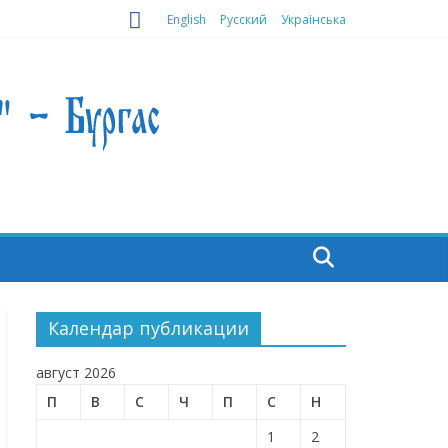
English
Русский
Українська
Календар публикации
август 2026
П
В
С
Ч
П
С
Н
1
2