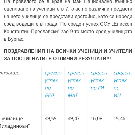
На провелото се в края на май Национално външно
оценяване на учениците в 7. клас по различни предмети
нашето училище се представи достойно, като се нареди
сред водещите в града. По среден успех СОУ „Епископ
Константин Преславски“ зае 9-то място сред училищата
в Бургас.
ПОЗДРАВЛЕНИЯ НА ВСИЧКИ УЧЕНИЦИ И УЧИТЕЛИ
ЗА ПОСТИГНАТИТЕ ОТЛИЧНИ РЕЗУЛТАТИ!!!
училище
среден
среден
среден
среден
успех
успех
успех
успех
по
по
по ГИ
по
БЕЛ
МАТ
ИЦ
 училище
49,59
49,47
16,08
15,46
Миладинови“