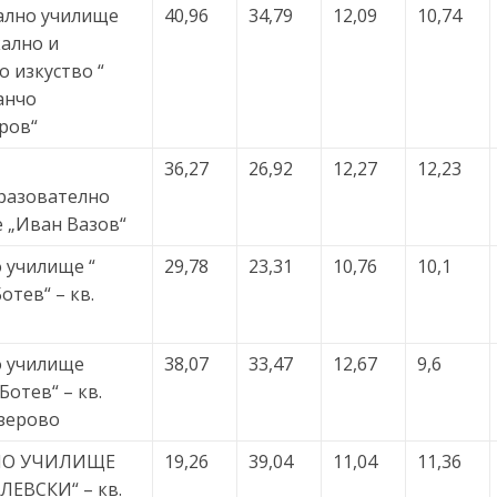
ално училище
40,96
34,79
12,09
10,74
кално и
о изкуство “
анчо
ров“
36,27
26,92
12,27
12,23
разователно
 „Иван Вазов“
 училище “
29,78
23,31
10,76
10,1
отев“ – кв.
 училище
38,07
33,47
12,67
9,6
Ботев“ – кв.
зерово
НО УЧИЛИЩЕ
19,26
39,04
11,04
11,36
ЛЕВСКИ“ – кв.