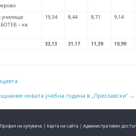
зерово
 училище
19,34
8,44
8,71
9,14
БОТЕВ – кв.
33,13
31,17
11,39
10,99
нцията
щнахме новата учебна година в „Преславски“
→
Профил на купувача
|
Карта на сайта
|
Административен достъ