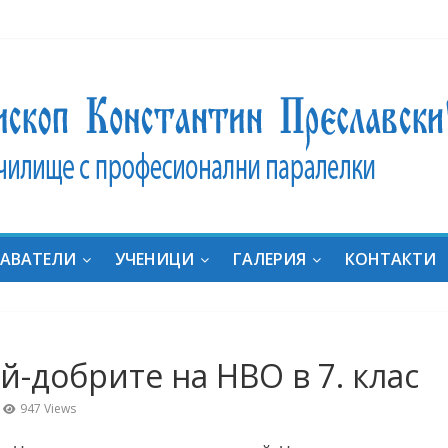
ник
ат на
ние:
дали
за
АВАТЕЛИ
УЧЕНИЦИ
ГАЛЕРИЯ
КОНТАКТИ
яха
он с
ка
“ в
й-добрите на НВО в 7. клас
al
uides
947 Views
e in