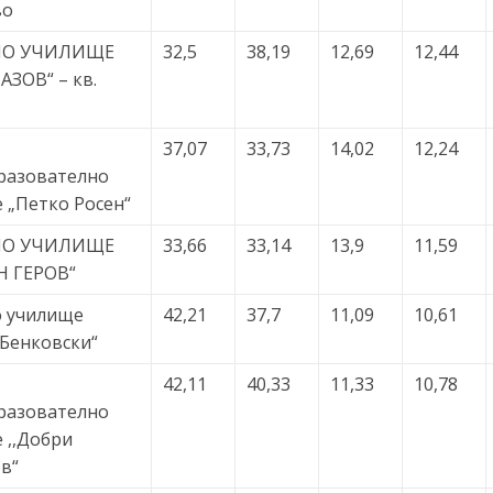
во
НО УЧИЛИЩЕ
32,5
38,19
12,69
12,44
АЗОВ“ – кв.
37,07
33,73
14,02
12,24
разователно
 „Петко Росен“
НО УЧИЛИЩЕ
33,66
33,14
13,9
11,59
Н ГЕРОВ“
 училище
42,21
37,7
11,09
10,61
 Бенковски“
42,11
40,33
11,33
10,78
разователно
 ,,Добри
в“