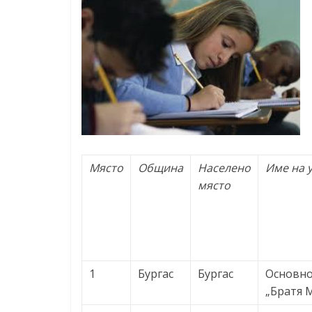
Константин
Преславски"
–
Бургас
Място
Община
Населено
Име на 
място
1
Бургас
Бургас
Основно
„Братя 