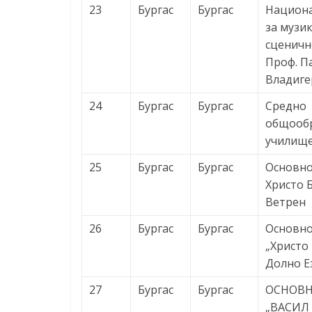
23
Бургас
Бургас
Национ
за музи
сценичн
Проф. П
Владиге
24
Бургас
Бургас
Средно
общооб
училище
25
Бургас
Бургас
Основно
Христо Б
Ветрен
26
Бургас
Бургас
Основно
„Христо 
Долно Е
27
Бургас
Бургас
ОСНОВ
„ВАСИЛ 