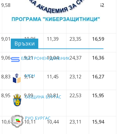
9,58
6,36
11,5
24,43
16,62
9,01
10,96
11,39
23,35
16,59
Връзки
9,06
9,21
10,04
24,37
16,36
ЕЛЕКТРОНЕН ДНЕВНИК
МОН
8,83
9,14
11,45
23,12
16,27
8,95
9,99
10,81
22,53
15,95
ОБЩИНА БУРГАС
РУО БУРГАС
10,67
10,11
10,44
23,11
15,94