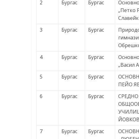
2
Бургас
Бургас
Основно
„Петко 
Славейк
3
Бургас
Бургас
Природ
гимнази
Обрешк
4
Бургас
Бургас
Основно
„Васил 
5
Бургас
Бургас
ОСНОВН
ПЕЙО Я
6
Бургас
Бургас
СРЕДНО
ОБЩОО
УЧИЛИЩ
ЙОВКОВ
7
Бургас
Бургас
ОСНОВ