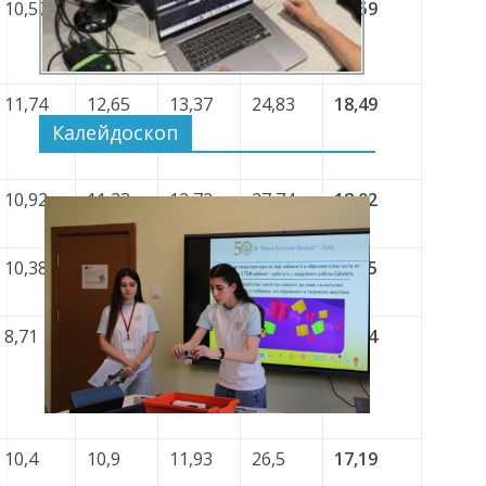
10,57
10,96
12,51
29,46
18,59
11,74
12,65
13,37
24,83
18,49
Калейдоскоп
10,92
11,23
12,72
27,74
18,02
10,38
10,9
12,68
26,96
17,85
8,71
10,58
11,71
28,04
17,64
10,4
10,9
11,93
26,5
17,19