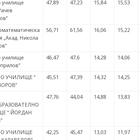
 училище
47,89
47,23
15,84
15,53
Рачев
ов“
оматематическа
56,71
61,56
16,06
15,22
я „Акад. Никола
ов“
 училище
46,47
47,6
14,28
14,06
Априлов“
О УЧИЛИЩЕ “
45,51
47,39
14,32
14,25
ВОРОВ“
47,76
44,04
14,88
13,83
БРАЗОВАТЕЛНО
Е “ ЙОРДАН
“
НО УЧИЛИЩЕ
42,25
45,47
13,03
11,97