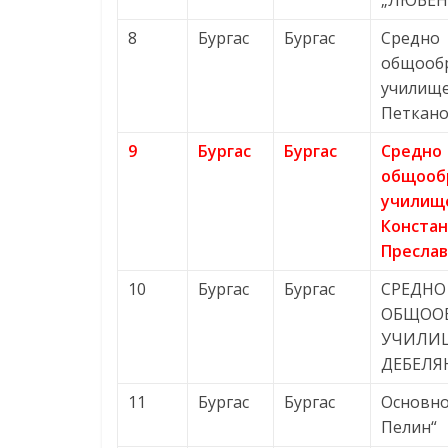
„ЛЮБЕН
8
Бургас
Бургас
Средно
общооб
училище
Петкано
9
Бургас
Бургас
Средно
общооб
училище
Конста
Преслав
10
Бургас
Бургас
СРЕДНО
ОБЩОО
УЧИЛИ
ДЕБЕЛЯ
11
Бургас
Бургас
Основно
Пелин“