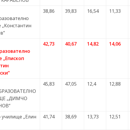
 КАРАВЕЛОВ“
38,86
39,83
16,54
11,33
разователно
 „Константин
в“
42,73
40,67
14,82
14,06
разователно
 „Епископ
нтин
ски“
45,83
47,05
12,4
12,88
БРАЗОВАТЕЛНО
ЩЕ „ДИМЧО
НОВ“
 училище „Елин
41,74
38,69
13,73
12,51