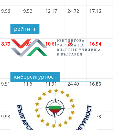
9,96
9,52
12,17
24,72
17,16
рейтинг
8,79
9,61
10,61
26
16,94
киберсигурност
9,51
11,6
11,91
24,49
16,86
9,98
9,12
12,21
23,61
16,63