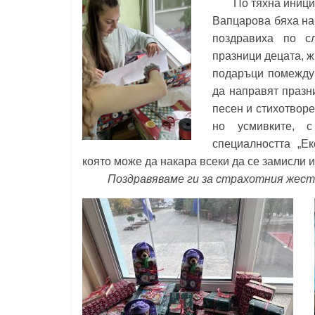
По тяхна иници
Константин
Вапцарова бяха на 
Преславски"
поздравиха по с
–
празници децата, 
Бургас
подаръци помежду 
да направят празн
песен и стихотвор
но усмивките, 
специалността „Ек
която може да накара всеки да се замисли 
Поздравяваме ги за страхотния жест 