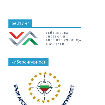
рейтинг
киберсигурност