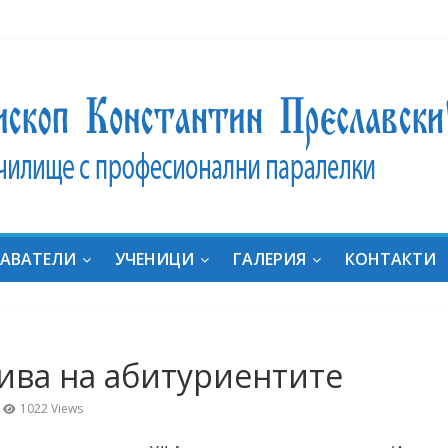
ник
ат на
ние:
дали
за
АВАТЕЛИ
УЧЕНИЦИ
ГАЛЕРИЯ
КОНТАКТИ
яха
он с
ка
“ в
ива на абитуриентите
al
uides
1022 Views
e in