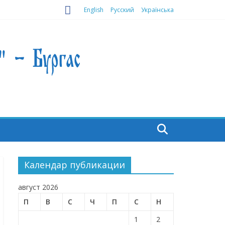
English
Русский
Українська
Календар публикации
август 2026
П
В
С
Ч
П
С
Н
1
2