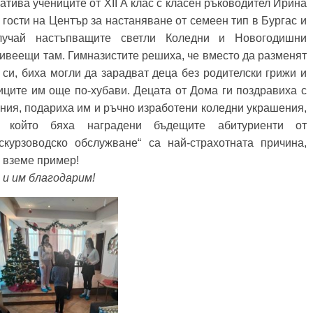
атива учениците от ХII А клас с класен ръководител Ирина
гости на Център за настаняване от семеен тип в Бургас и
лучай настъпващите светли Коледни и Новогодишни
живеещи там. Гимназистите решиха, че вместо да разменят
си, биха могли да зарадват деца без родителски грижи и
иците им още по-хубави. Децата от Дома ги поздравиха с
ения, подариха им и ръчно изработени коледни украшения,
с който бяха наградени бъдещите абитуриенти от
скурзоводско обслужване“ са най-страхотната причина,
и вземе пример!
и им благодарим!