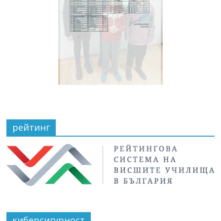
рейтинг
киберсигурност