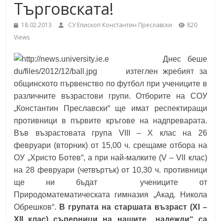
Търговската!
School,
under the Erasmus+ Programme in
Malaga, Spain
18.02.2013
СУ Епископ Константин Преславски
820
Burgas
Views
Днес беше
Средно
изтеглен жребият за
училище
общинското първенство по футбол при учениците в
"Епископ
различните възрастови групи. Отборите на СОУ
Константин
„Константин Преславски“ ще имат респектиращи
Преславски"
противници в първите кръгове на надпреварата.
–
Във възрастовата група VIII – X клас на 26
Бургас
февруари (вторник) от 15,00 ч. срещаме отбора на
ОУ „Христо Ботев“, а при най-малките (V – VII клас)
на 28 февруари (четвъртък) от 10,30 ч. противници
ще ни бъдат учениците от
Природоматематическата гимназия „Акад. Никола
Обрешков“.
В групата на старшата възраст (XI –
XII клас) съперници на нашите „надежди“ са