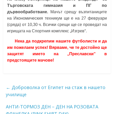
Търговската гимназия и ПГ по
дървообработване.
Мачът срещу възпитаниците
на Икономическия техникум ще е на 27 февруари
(сряда) от 10,30 ч. Всички срещи ще се проведат на
игрищата на Спортния комплекс „Изгрев“.
Нека да подкрепим нашите футболисти и да
им пожелаем успех! Вярваме, че те достойно ще
защитят името на „Преславски“ в
предстоящите мачове!
←
Доброволка от Египет на стаж в нашето
училище
АНТИ-ТОРМОЗ ДЕН – ДЕН НА РОЗОВАТА
ФЛАНЕЛКА (PINK SHIRT DAY)
→