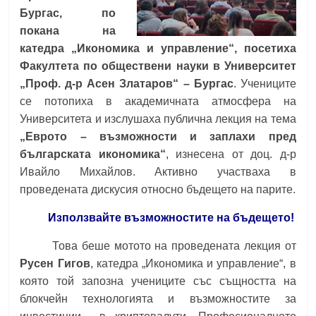
Бургас, по
покана на
катедра „Икономика и управление“, посетиха
Факултета по обществени науки в Университет
„Проф. д-р Асен Златаров“ – Бургас
. Учениците
се потопиха в академичната атмосфера на
Университета и изслушаха публична лекция на тема
„Еврото – възможности и заплахи пред
българската икономика“
, изнесена от доц. д-р
Ивайло Михайлов. Активно участваха в
проведената дискусия относно бъдещето на парите.
Използвайте възможностите на бъдещето!
Това беше мотото на проведената лекция от
Русен Гигов
, катедра „Икономика и управление“, в
която той запозна учениците със същността на
блокчейн технологията и възможностите за