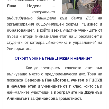
Янка Недева
–
консултант
индивидуално банкиране към банка ДСК
на
организирания общоучилищен форум
“Бизнес и
образование“
,
в който взеха участие учениците от
първи и втори гимназиален етап на „Преславски“ и
студенти от катедра „Икономика и управление“ на
Университета.
Открит урок на тема „Нужда и желание“
Как да превърнем класната стая във
вълнуващо място с предприемачески дух. Това ни
показаха
Северина Панайотова, учител в ГЦОУД
А
в начален етап и учениците от I
клас
, които са и
най-малките участници в
програмите на Джуниър
Ачийвмънт за финансова грамотност
.