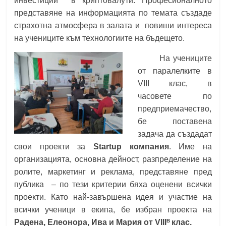
инвестиции в криптовалути. Професионалното
представяне на информацията по темата създаде
страхотна атмосфера в залата и повиши интереса
на учениците към технологиите на бъдещето.
На учениците
от паралелките в
VIII клас, в
часовете по
предприемачество,
бе поставена
задача да създадат
свои проекти за
Startup компания
. Име на
организацията, основна дейност, разпределение на
ролите, маркетинг и реклама, представяне пред
публика – по тези критерии бяха оценени всички
проекти. Като най-завършена идея и участие на
всички ученици в екипа, бе избран проекта на
В
Радена, Елеонора, Ива и Мария от VIII
клас.