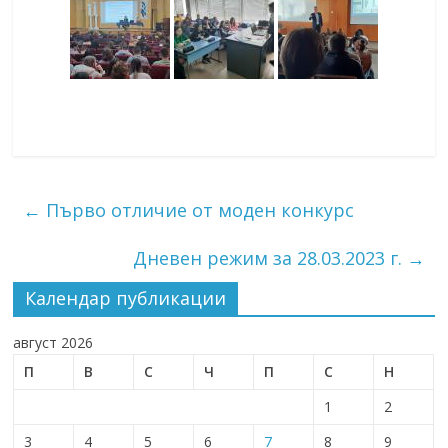
←
Първо отличие от моден конкурс
Дневен режим за 28.03.2023 г.
→
Календар публикации
август 2026
П
В
С
Ч
П
С
Н
1
2
3
4
5
6
7
8
9