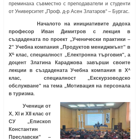
преминаха съвместно с преподаватели и студенти
от Университет „Проф. д-р Асен Златаров“ – Бургас.
Началото на инициативите дадоха
професор Иван Димитров с лекция в
създадената по проект „Ученически практики –
2“ Учебна компания „Продуктов мениджмънт“ в
Б
Х
клас, специалност „Електронна търговия“, а
доцент Златина Караджова завърши своите
А
лекции в създадената Учебна компания в Х
клас, специалност „Екскурзоводско
обслужване“ на тема „Мотивация на персонала
в туризма
.
Ученици от
Х, ХI и XII клас от
СУ „Епископ
Константин
Преславски“ –