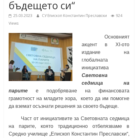
бъдещето си“
School,
under the Erasmus+ Programme in
Malaga, Spain
25.03.2023
СУ Епископ Константин Преславски
924
Burgas
Views
Основният
Средно
акцент в XI-ото
училище
издание на
"Епископ
глобалната
Константин
инициатива
Преславски"
Световна
–
седмица на
Бургас
парите
e подобряване на финансовата
грамотност на младите хора, което да им помогне
да вземат осъзнати решения за своето бъдеще.
Част от инициативите за Световната седмица
на парите, която традиционно отбелязваме в
Средно училище „Епископ Константин Преславски“,