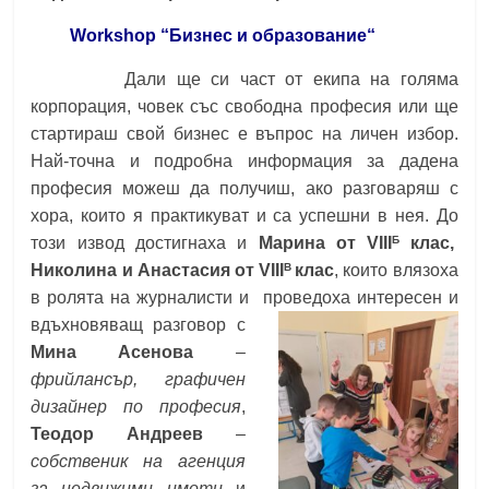
Workshop “Бизнес и образование“
Дали ще си част от екипа на голяма
корпорация, човек със свободна професия или ще
стартираш свой бизнес е въпрос на личен избор.
Най-точна и подробна информация за дадена
професия можеш да получиш, ако разговаряш с
хора, които я практикуват и са успешни в нея. До
Б
този извод достигнаха и
Марина от VIII
клас,
B
Николина и Анастасия от VIII
клас
, които влязоха
в ролята на журналисти и проведоха интересен и
вдъхновяващ разговор
с
Мина Асенова
–
фрийлансър, графичен
дизайнер по професия
,
Теодор Андреев
–
собственик на агенция
за недвижими имоти
и