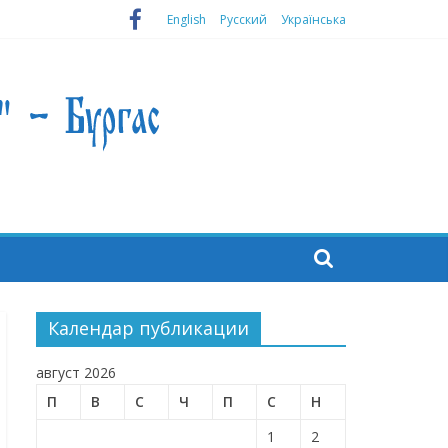
English
Русский
Українська
Календар публикации
август 2026
П
В
С
Ч
П
С
Н
1
2