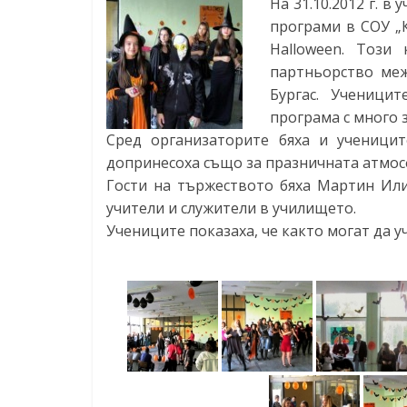
На 31.10.2012 г. 
Константин
програми в СОУ „К
Преславски"
Halloween. Този
–
партньорство ме
Бургас
Бургас. Ученици
програма с много 
Сред организаторите бяха и учениците
допринесоха също за празничната атмос
Гости на тържеството бяха Мартин Или
учители и служители в училището.
Учениците показаха, че както могат да уч