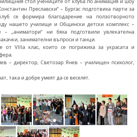
в училищния стол учениците от клуба по анимация и шоу
онстантин Преславски“ – Бургас подготвиха парти за
 клуб се формира благодарение на ползотворното
жду нашето училище и Общински детски комплекс –
те – „аниматори“ ни бяха подготвили увлекателна
закачки, занимателни въпроси и танци.
 от VIIIа клас, които се погрижиха за украсата и
фера.
ев – директор, Светозар Янев – училищен психолог,
ат, така и добре умеят да се веселят.