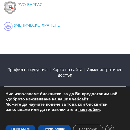
РУО БУРГАС
УЧЕНИЧЕСКО ХРАНЕНЕ
Профил на купувача
|
Карта на сайта
|
Административен
достъп
Ние използваме бисквитки, за да Ви предоставим най
2015-2025 С подкрепата на
Николай Комнев
-доброто изживяване на нашия уебсайт.
Можете да научите повече за това кои бисквитки
използваме или да ги изключите в
настройки
.
Close GDP
ПРИЕМАМ
Отхвърляне
Настройки