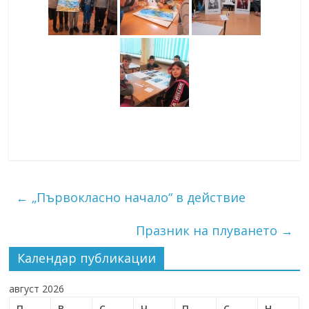
←
„Първокласно начало“ в действие
Празник на плуването
→
Календар публикации
август 2026
П
В
С
Ч
П
С
Н