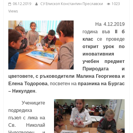
06.12.2019
СУ Епископ Константин Преславски
1023
School,
under the Erasmus+ Programme in
Views
Malaga, Spain
Burgas
На 4.12.2019
година във
ІІ б
Средно
клас
се проведе
училище
открит урок по
"Епископ
иновативния
Константин
учебен предмет
Преславски"
Природата и
–
цветовете, с ръководители Малина Георгиева и
Бургас
Елена Тодорова
, посветен на
празника на Бургас
– Никулден
.
Учениците
подредиха
пъзел с лика на
Св. Николай
Чудотворец и