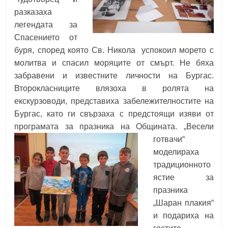
разказаха
легендата за
Спасението от
буря, според която Св. Никола успокоил морето с
молитва и спасил моряците от смърт. Не бяха
забравени и известните личности на Бургас.
Второкласниците влязоха в ролята на
екскурзоводи, представиха забележителностите на
Бургас, като ги свързаха с предстоящи изяви от
програмата за празника на Общината.
„Весели
готвачи“
моделираха
традиционното
ястие за
празника
„Шаран плакия“
и подариха на