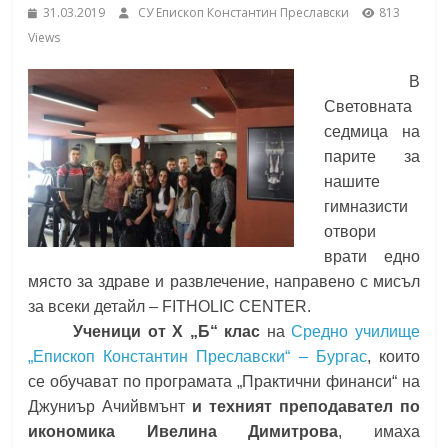
31.03.2019
СУ Епископ Константин Преславски
813
School,
under the Erasmus+ Programme in
Views
Malaga, Spain
Burgas
В
Световната
Средно
седмица на
училище
парите за
"Епископ
нашите
Константин
гимназисти
Преславски"
отвори
–
врати едно
Бургас
място за здраве и развлечение, направено с мисъл
за всеки детайл – FITHOLIC CENTER.
Ученици от X „Б“ клас
на
Средно училище
„Епископ Константин Преславски“ – Бургас
, които
се обучават по програмата „Практични финанси“ на
Джуниър Ачийвмънт
и техният преподавател по
икономика Ивелина Димитрова
, имаха