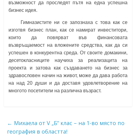
възможност да проследят пътя на една успешна
бизнес идея.
Гимназистите ни се запознаха с това как се
изготвя бизнес план, как се намират инвеститори,
които да повярват във финансовата
възвръщаемост на вложените средства, как да си
успешен в конкурентна среда. От своите домакини,
десетокласниците научиха за реализацита на
проекта и затова как създаването на бизнес за
здравословен начин на живот, може да дава работа
на над 20 души и да доставя удовлетворение на
многото посетители на различна възраст.
←
Михаела от V „Б“ клас – на 1-во място по
география в областта!