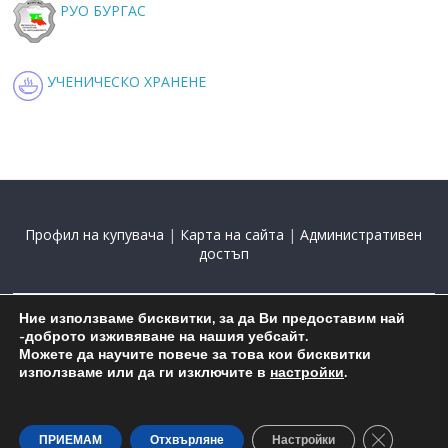
РУО БУРГАС
УЧЕНИЧЕСКО ХРАНЕНЕ
Профил на купувача
|
Карта на сайта
|
Административен
достъп
Ние използваме бисквитки, за да Ви предоставим най
2015-2025 С подкрепата на
Николай Комнев
-доброто изживяване на нашия уебсайт.
Можете да научите повече за това кои бисквитки
използваме или да ги изключите в
настройки
.
Close GDP
ПРИЕМАМ
Отхвърляне
Настройки