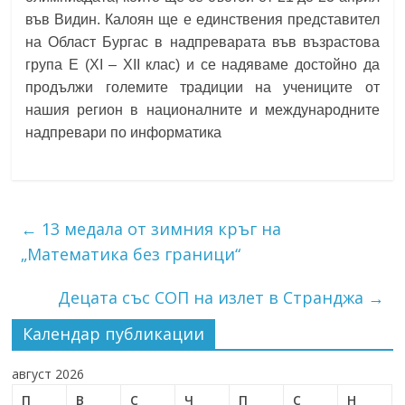
във Видин. Калоян ще е единствения представител
на Област Бургас в надпреварата във възрастова
група Е (XI – XII клас) и се надяваме достойно да
продължи големите традиции на учениците от
нашия регион в националните и международните
надпревари по информатика
←
13 медала от зимния кръг на
„Математика без граници“
Децата със СОП на излет в Странджа
→
Календар публикации
август 2026
П
В
С
Ч
П
С
Н