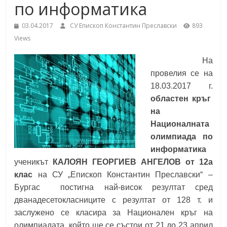
по информатика
School,
under the Erasmus+ Programme in
Malaga, Spain
03.04.2017
СУ Епископ Константин Преславски
893
Burgas
Views
На
Средно
провелия се на
училище
18.03.2017 г.
"Епископ
областен кръг
Константин
на
Преславски"
Националната
–
олимпиада по
Бургас
информатика
ученикът
КАЛОЯН ГЕОРГИЕВ АНГЕЛОВ от 12а
клас
на СУ „Епископ Константин Преславски“ –
Бургас
постигна най-висок резултат сред
дванадесетокласниците с резултат от 128 т. и
заслужено се класира за Национален кръг на
олимпиадата, който ще се състои от 21 до 23 април