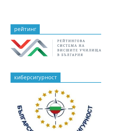
рейтинг
киберсигурност