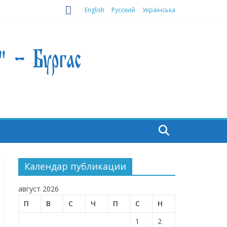
English
Русский
Українська
Календар публикации
август 2026
П
В
С
Ч
П
С
Н
1
2