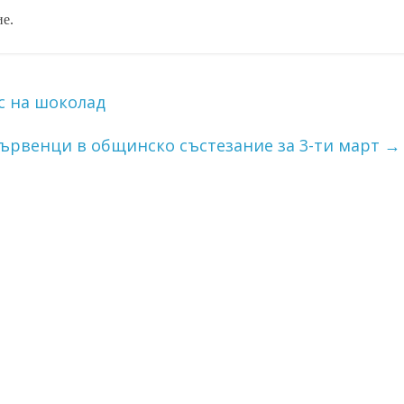
ие.
с на шоколад
ървенци в общинско състезание за 3-ти март
→