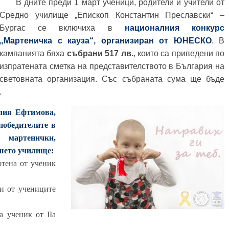
В дните преди 1 март ученици, родители и учители от
Средно училище „Епископ Константин Преславски“ –
Бургас се включиха в
националния конкурс
„Мартеничка с кауза“, организиран от ЮНЕСКО
. В
кампанията бяха
събрани 517 лв.
, които са приведени по
изпратената сметка на представителството в България на
световната организация. Със събраната сума ще бъде
.
лия Ефтимова,
победителите в
 мартенички,
ашето училище:
отена от ученик
ни от учениците
а ученик от IIа