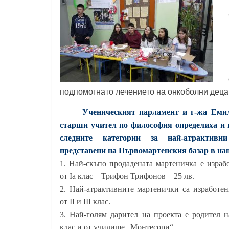
Константин
Преславски"
–
Бургас
подпомогнато лечението на онкоболни деца
Ученическият парламент и г-жа Еми
старши учител по философия определиха и 
следните категории за най-атрактивни
представени на Първомартенския базар в н
1. Най-скъпо продадената мартеничка е израб
от Iа клас – Трифон Трифонов – 25 лв.
2. Най-атрактивните мартенички са изработе
от II и III клас.
3. Най-голям дарител на проекта е родител н
клас и от училище „Монтесори“.