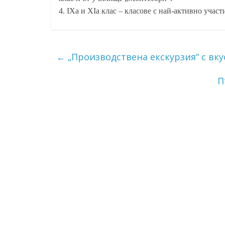
4. IXа и XIа клас – класове с най-активно участ
←
„Производствена екскурзия“ с вку
П