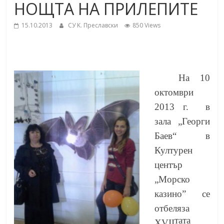
НОЩТА НА ПРИЛЕПИТЕ
School,
under the Erasmus+ Programme in
Malaga, Spain
15.10.2013
СУ K. Преславски
850 Views
Burgas
Средно
училище
На 10
"Епископ
октомври
Константин
2013 г.
в
Преславски"
зала „Георги
–
Баев“ в
Бургас
Културен
център
„Морско
казино” се
отбеляза
тата
XVII