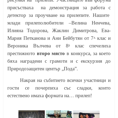
присъстваха
на демонстрация за работа с
детектор за проучване на прилепите. Нашите
млади прилеполюбители –Велина Ненчева,
Илияна Тодорова, Жаклин Димитрова, Ева-
Мария Петканова и Ани Бейбутян от 7
клас и
А
Вероника Вълчева от 8
клас спечелиха
Б
престижното
второ място
в конкурса, за което
бяха наградени с грамоти и с екскурзия до
Природозащитен център „Пода”.
Накрая на събитието всички участници и
гости се почерпиха със сладки, които
естествено имаха формата на… прилеп!