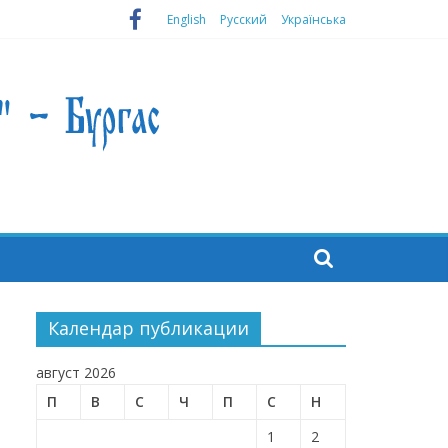
English
Русский
Українська
Календар публикации
август 2026
П
В
С
Ч
П
С
Н
1
2