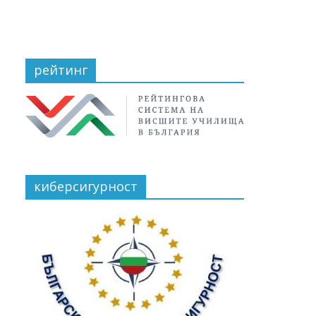
рейтинг
киберсигурност