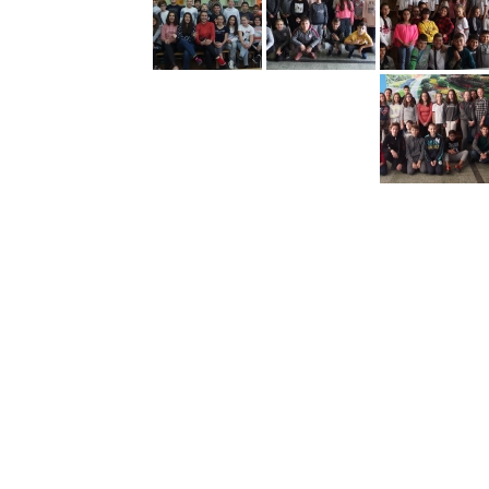
Константин
Преславски"
–
Бургас