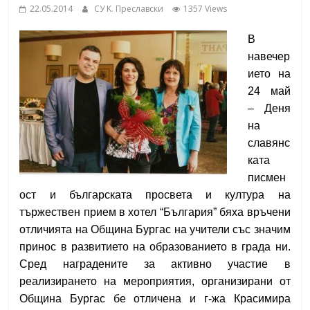
22.05.2014
СУ K. Преславски
1357 Views
School,
under the Erasmus+ Programme in
Malaga, Spain
В
Burgas
навечер
ието на
Средно
24 май
училище
– Деня
"Епископ
на
Константин
славянс
Преславски"
ката
–
писмен
Бургас
ост и българската просвета и култура на
тържествен прием в хотел “България” бяха връчени
отличията на Община Бургас на учители със значим
принос в развитието на образованието в града ни.
Сред
наградените за активно участие в
реализирането на мероприятия, организирани от
Община Бургас
бе отличена и г-жа Красимира