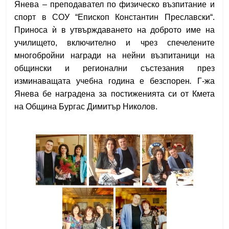
Янева – преподавател по физическо възпитание и
спорт в СОУ “Епископ Константин Преславски“.
Приноса ѝ в утвърждаването на доброто име на
училището, включително и чрез спечелените
многобройни награди на нейни възпитаници на
общински и регионални състезания през
изминаващата учебна година е безспорен
.
Г-жа
Янева бе наградена за постиженията си от Кмета
на Община Бургас Димитър Николов.