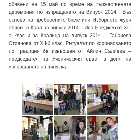
обявени на 15 май по време на тържествената
церемония по изпращането на Випуск 2014.
Въз
основа на преброените бюлетини Изборното жури
обяви
за Крал на випуск 2014 – Иса Ереджеб от ХІІ-
а клас и за Кралица на випуск 2014 – Габриела
Стоянова от ХІІ-б клас
. Ритуалът по коронясването
по традиция бе извършен от Айлин Салиева –
председател на Ученическия съвет в деня на
изпращането на випуска.