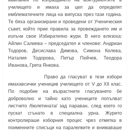
училището и имаха за цел да определят
емблематичните лица на випуска през тази година.
Те бяха организирани и проведени от Ученическия
съвет, който прие правила за провеждането им и
излъчи свое Избирателно жури. В него влязоха:
Айлин Салиева – председател и членове: Андриан
Тодоров, Десислава Димова, Симона Колева,
Наталия Тодорова, Петър Пейчев, Теодора
Иванова, Грета Янкова.
Право да гласуват в тези избори
имаха
всички ученици
в училището от V до ХІІ клас.
По подобие на възрастните гласуването бе
доброволно и тайно като учениците попълват
листчето /бюлетината/ зад параван, след което го
пускат сгънато в специална урна. Журито
контролираше изборния процес чрез отметка в
поименните списъци на паралелките и внимаваше