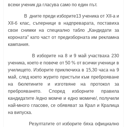
всеки ученик да гласува само по един път.
В дните преди изборите
13 ученика от ХІІ-а и
ХІІ-б клас, съперници в надпреварата, поставиха
свои снимки на специално табло „Кандидати за
короната” като част от предизборната им рекламна
кампания.
В изборите на 8 и 9 май участваха 230
ученика, което е повече от 50 % от всички ученици в
училището. Изборите приключиха в 15,30 часа на 9
май, след което журито пристъпи към преброяване
на бюлетините и изготвяне на протокол за
преброяването. Според изборните правила
кандидатите /едно момче и едно момиче/, получили
най-много гласове, се обявяват за Крал и Кралица
на випуска.
Резултатите от изборите бяха официално