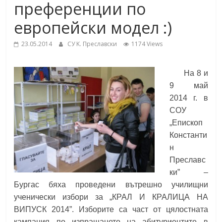
преференции по
School,
under the Erasmus+ Programme in
Malaga, Spain
европейски модел :)
Burgas
23.05.2014
СУ K. Преславски
1174 Views
Средно
На 8 и
училище
9 май
"Епископ
201
4
г. в
Константин
СОУ
Преславски"
„Епископ
–
Константи
Бургас
н
Преславс
ки” –
Бургас бяха проведени вътрешно училищни
ученически избори за „КРАЛ И КРАЛИЦА НА
ВИПУСК 201
4
”. Изборите са част от цялостната
кампания по изпращането на абитуриентите в