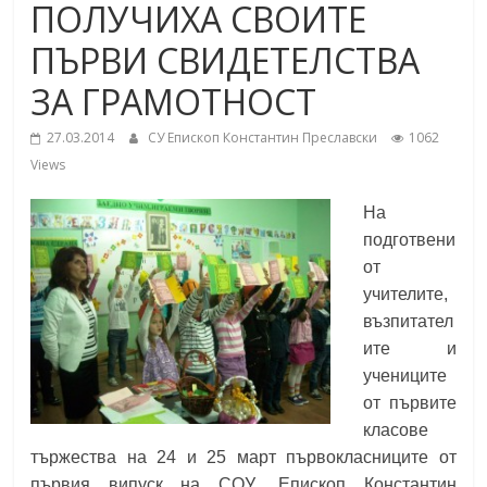
ПОЛУЧИХА СВОИТЕ
School,
under the Erasmus+ Programme in
Malaga, Spain
ПЪРВИ СВИДЕТЕЛСТВА
Burgas
ЗА ГРАМОТНОСТ
27.03.2014
СУ Епископ Константин Преславски
1062
Средно
Views
училище
"Епископ
На
Константин
подготвени
Преславски"
от
–
учителите,
Бургас
възпитател
ите и
учениците
от първите
класове
тържества на 24 и 25 март първокласниците от
първия випуск на СОУ „Епископ Константин