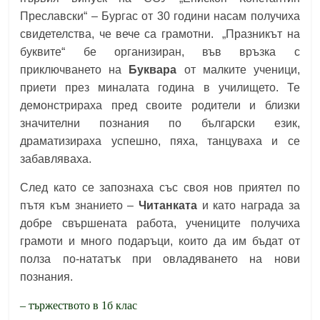
Преславски“ – Бургас от 30 години насам получиха
свидетелства, че вече са грамотни. „Празникът на
буквите“ бе организиран, във връзка с
приключването на
Буквара
от малките ученици,
приети през миналата година в училището. Те
демонстрираха пред своите родители и близки
значителни познания по български език,
драматизираха успешно, пяха, танцуваха и се
забавляваха.
След като се запознаха със своя нов приятел по
пътя към знанието –
Читанката
и като награда за
добре свършената работа, учениците получиха
грамоти и много подаръци, които да им бъдат от
полза по-нататък при овладяването на нови
познания.
– тържеството в 1б клас