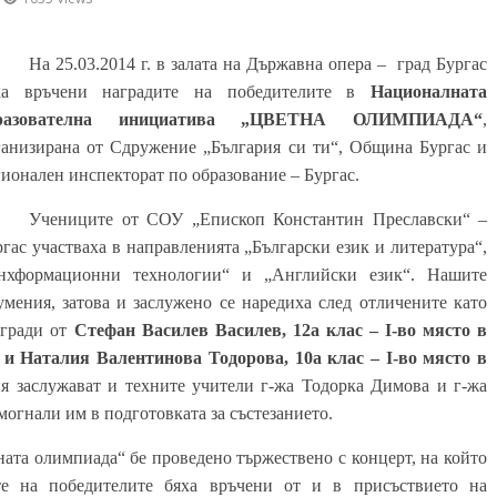
На 25.03.2014 г. в залата на Държавна опера –
град Бургас
ха връчени наградите на победителите в
Националната
разователна инициатива „ЦВЕТНА ОЛИМПИАДА“
,
ганизирана от Сдружение „България си ти“, Община Бургас и
гионален инспекторат по образование – Бургас.
Учениците от СОУ „Епископ Константин Преславски“ –
гас участваха в направленията „Български език и литература“,
нхформационни технологии“ и „Английски език“. Нашите
умения, затова и заслужено се наредиха след отличените като
агради от
Стефан Василев Василев, 12а клас –
I-
во място в
 и
Наталия Валентинова Тодорова, 10а клас –
I-
во място в
я заслужават и техните учители г-жа Тодорка Димова и г-жа
могнали им в подготовката за състезанието.
ната олимпиада“ бе проведено тържествено с концерт, на който
те на победителите бяха връчени от и в присъствието на