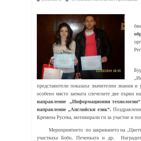
Константин
Преславски"
–
бя
Бургас
об
ор
Ре
Бур
„И
представители показаха значителни знания и 
особено място заемата спечелите две първи н
направление
„Информационни технологии“
направление „Английски език“.
Поздравлени
Кремена Русева, мотивирали ги за участие и по
Мероприятието
по закриването на „Цвет
участваха Бобо, Печенката и др.
Награди