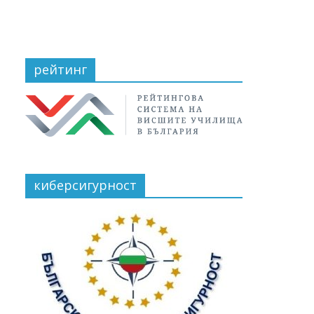
рейтинг
киберсигурност