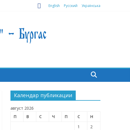
English
Русский
Українська
Календар публикации
август 2026
П
В
С
Ч
П
С
Н
1
2