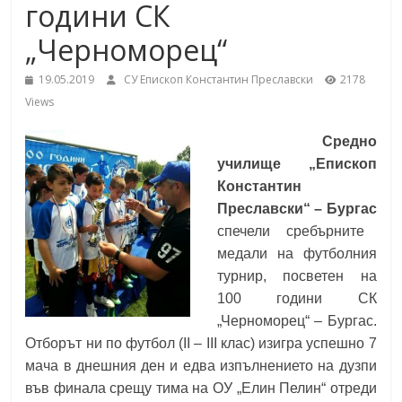
години СК
School,
under the Erasmus+ Programme in
Malaga, Spain
„Черноморец“
Burgas
19.05.2019
СУ Епископ Константин Преславски
2178
Views
Средно
училище
Средно
"Епископ
училище „Епископ
Константин
Константин
Преславски"
Преславски“ – Бургас
–
спечели сребърните
Бургас
медали на футболния
турнир, посветен на
100 години СК
„Черноморец“ – Бургас.
Отборът ни по футбол (II – III клас) изигра успешно 7
мача в днешния ден и едва изпълнението на дузпи
във финала срещу тима на ОУ „Елин Пелин“ отреди