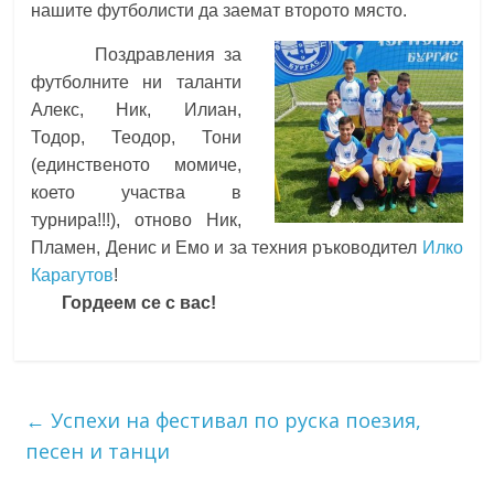
нашите футболисти да заемат второто място.
Поздравления за
футболните ни таланти
Алекс, Ник, Илиан,
Тодор, Теодор, Тони
(единственото момиче,
което участва в
турнира!!!), отново Ник,
Пламен, Денис и Емо и за техния ръководител
Илко
Карагутов
!
Гордеем се с вас!
←
Успехи на фестивал по руска поезия,
песен и танци