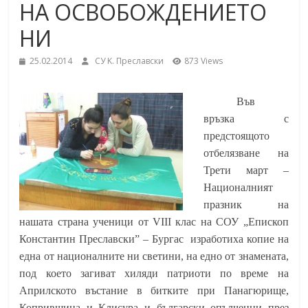
НА ОСВОБОЖДЕНИЕТО
School,
under the Erasmus+ Programme in
Malaga, Spain
НИ
Burgas
25.02.2014
СУ K. Преславски
873 Views
Средно
Във
училище
връзка с
"Епископ
предстоящото
Константин
отбелязване на
Преславски"
Трети март –
–
Националният
Бургас
празник на
нашата страна ученици от
VIII
клас на СОУ „Епископ
Константин Преславски” – Бургас изработиха копие на
една от националните ни светини, на едно от знамената,
под което загиват хиляди патриоти по време на
Априлското въстание в битките при Панагюрище,
Копривщица и Клисура и български опълченци през