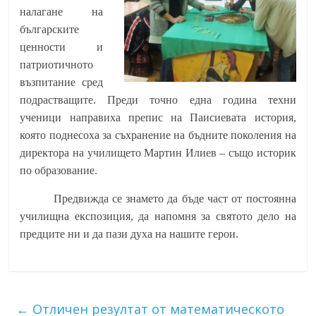
налагане на
българските
ценности и
патриотичното
възпитание сред
подрастващите. Преди точно една година техни
ученици напр
авиха препис на Паисиевата история,
която поднесоха за съхранение на бъдните поколения на
директора на училището Мартин Илиев – също историк
по образование.
Предвижда се знамето да бъде част от постоянна
училищна експозиция, да напомня за святото дело на
предците ни и да пази духа на нашите герои.
←
Отличен резултат от математическото