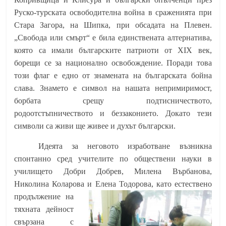
Руско-турската освободителна война в сраженията при
Стара Загора, на Шипка, при обсадата на Плевен.
„Свобода или смърт“ е била единствената алтернатива,
която са имали българските патриоти от
XIX
век,
борещи се за национално освобождение. Поради това
този флаг е едно от знамената на българската бойна
слава. Знамето е символ на нашата непримиримост,
борбата срещу подтисничеството,
родоотстъпничеството и беззаконието. Докато тези
символи са живи ще живее и духът български.
Идеята за неговото изработване възникна
спонтанно сред учителите по обществени науки в
училището Добри Добрев, Милена Върбанова,
Николина Коларова
и Е
лена Тодорова, като естествено
продължение на
тяхната дейност
свързана с