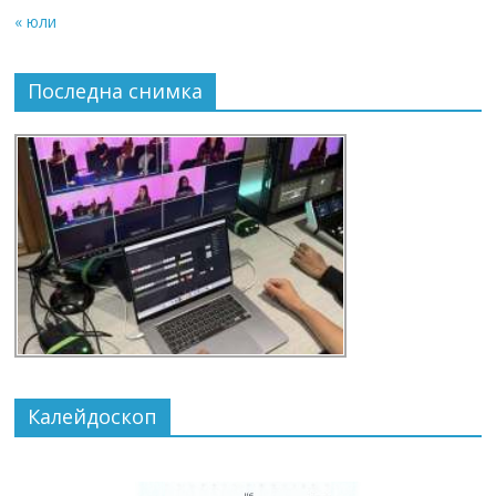
« юли
Последна снимка
Калейдоскоп