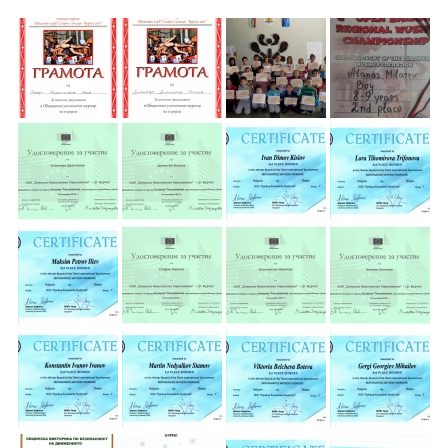
School,
under the Erasmus+ Programme in
Malaga, Spain
Burgas
Средно
училище
"Епископ
Константин
Преславски"
–
Бургас