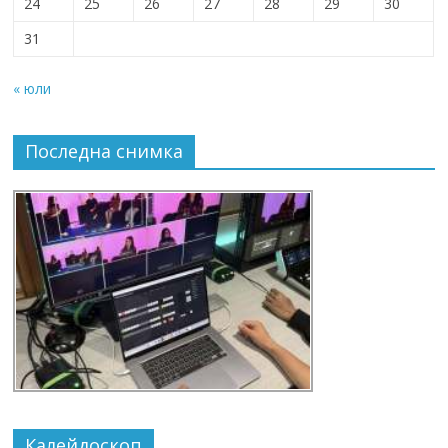
24
25
26
27
28
29
30
31
« юли
Последна снимка
Калейдоскоп