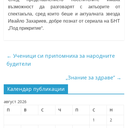
възможност да разговарят с актьорите от
спектакъла, сред които беше и актуалната звезда
Ивайло Захариев, добре познат от сериала на БНТ
„Под прикритие“.
←
Ученици си припомниха за народните
будители
„Знание за здраве“
→
Календар публикации
август 2026
П
В
С
Ч
П
С
Н
1
2