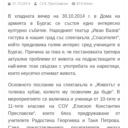
31.10.2014
СУ K. Преславски
816 Views
School,
under the Erasmus+ Programme in
Malaga, Spain
В хладната вечер на 30.10.2014 г. в Дома на
Burgas
армията в Бургас се състоя едно интересно
културно събитие. Народният театър „Иван Вазов“
Средно
гостува в нашия град със спектакъла „Спасителят“,
училище
който предизвика голям интерес сред учениците в
"Епископ
Бургас. Причина за това е, че постановката третира
Константин
актуални проблеми от живота на подрастващите и
Преславски"
най-вече този свързан с употребата на наркотици,
–
които неусетно отнемат живота.
Бургас
Основното послание на спектакъла е „Животът е
толкова хубав, колкото му позволим да бъде“. В
мероприятието се включиха и ученици от 10-тите и
11-тите класове на СОУ „Епископ Константин
Преславски“, които бяха придружавани от
учителите Радостина Георгиева и Таня Петрова.
След представлението посетителите имаха