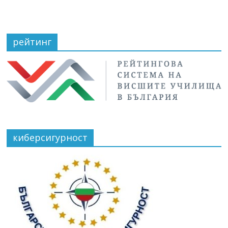
рейтинг
киберсигурност