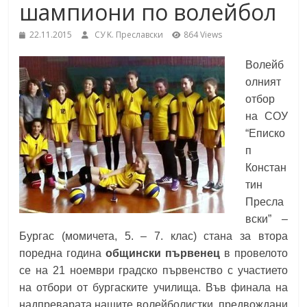
шампиони по волейбол
School,
under the Erasmus+ Programme in
Malaga, Spain
22.11.2015
СУ K. Преславски
864 Views
Burgas
Волейб
олният
Средно
отбор
училище
на СОУ
"Епископ
“Еписко
Константин
п
Преславски"
Констан
–
тин
Бургас
Пресла
вски” –
Бургас (момичета, 5. – 7. клас) стана за втора
поредна година
общински първенец
в провелото
се на 21 ноември градско първенство с участието
на отбори от бургаските училища. Във финала на
надпреварата нашите волейболистки, предвождани