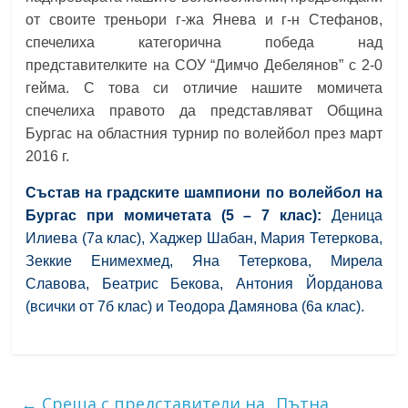
от своите треньори г-жа Янева и г-н Стефанов,
спечелиха категорична победа над
представителките на СОУ “Димчо Дебелянов” с 2-0
гейма. С това си отличие нашите момичета
спечелиха правото да представляват Община
Бургас на областния турнир по волейбол през март
2016 г.
Състав на градските шампиони по волейбол на
Бургас при момичетата (5 – 7 клас):
Деница
Илиева (7а клас), Хаджер Шабан, Мария Тетеркова,
Зeккие Енимехмед, Яна Тетеркова, Мирела
Славова, Беатрис Бекова, Антония Йорданова
(всички от 7б клас) и Теодора Дамянова (6а клас).
←
Среща с представители на „Пътна