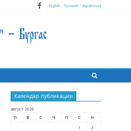
English
Русский
Українська
Календар публикации
август 2026
П
В
С
Ч
П
С
Н
1
2