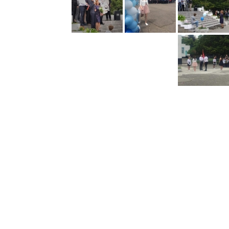
Константин
Преславски"
–
Бургас