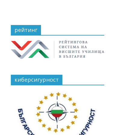
рейтинг
киберсигурност