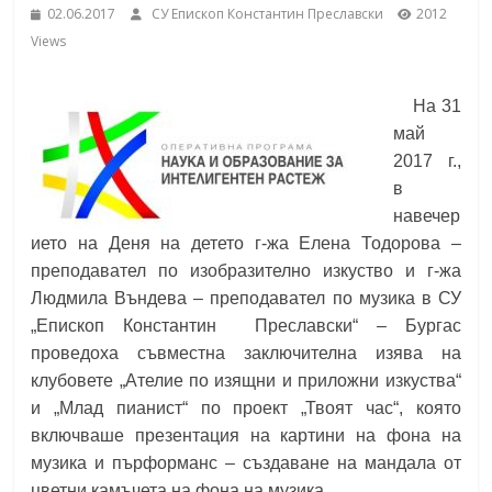
02.06.2017
СУ Епископ Константин Преславски
2012
School,
under the Erasmus+ Programme in
Views
Malaga, Spain
Burgas
На 31
май
Средно
2017 г.,
училище
в
"Епископ
навечер
Константин
ието на Деня на детето г-жа Елена Тодорова –
Преславски"
преподавател по изобразително изкуство и г-жа
–
Людмила Въндева – преподавател по музика в СУ
Бургас
„Епископ Константин Преславски“ – Бургас
проведоха съвместна заключителна изява на
клубовете „Ателие по изящни и приложни изкуства“
и „Млад пианист“ по проект „Твоят час“, която
включваше презентация на картини на фона на
музика и пърформанс – създаване на мандала от
цветни камъчета на фона на музика.