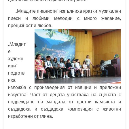
„Младите пианисти“ изпълниха кратки музикални
пиеси и любими мелодии с много желание,
прецизност и любов.
„Младит
е
художн
ици“
подготв
иха
изложба с произведения от изящни и приложни
изкуства. Част от децата участваха на сцената с
подреждане на мандала от цветни камъчета и
създадоха и създадоха композиция с животни
изработени от глина.