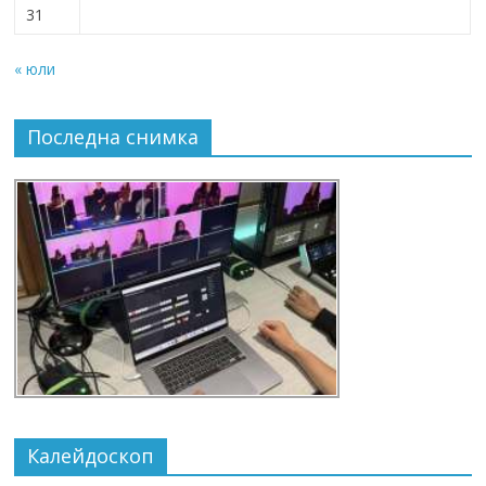
31
« юли
Последна снимка
Калейдоскоп