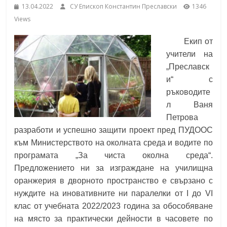
13.04.2022
СУ Епископ Константин Преславски
1346
School,
under the Erasmus+ Programme in
Views
Malaga, Spain
Burgas
Екип от
учители на
Средно
„Преславск
училище
и“ с
"Епископ
ръководите
Константин
л
Ваня
Преславски"
Петрова
–
разработи и успешно защити проект пред ПУДООС
Бургас
към Министерството на околната среда и водите по
програмата „За чиста околна среда“.
Предложението ни за изграждане на училищна
оранжерия в дворното пространство е свързано с
нуждите на иновативните ни паралелки от I до VI
клас от учебната 2022/2023 година за обособяване
на място за практически дейности в часовете по