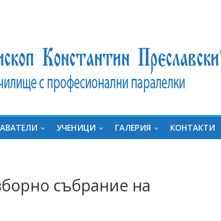
ник
ат на
ние:
дали
за
АВАТЕЛИ
УЧЕНИЦИ
ГАЛЕРИЯ
КОНТАКТИ
яха
он с
ка
“ в
зборно събрание на
al
uides
e in