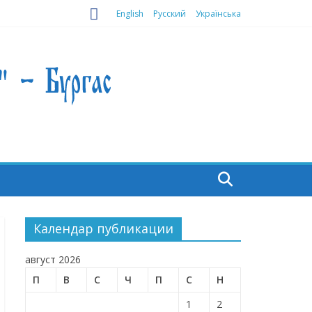
English
Русский
Українська
Календар публикации
август 2026
П
В
С
Ч
П
С
Н
1
2