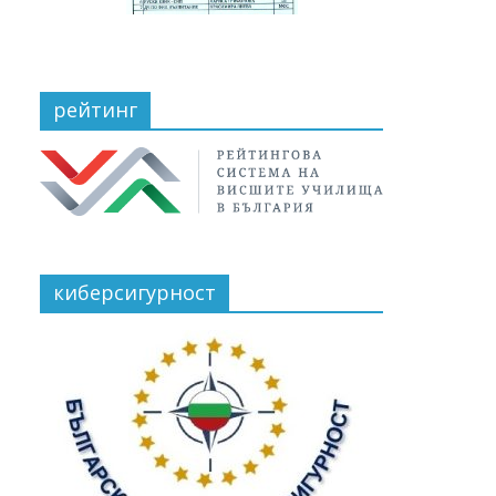
рейтинг
киберсигурност