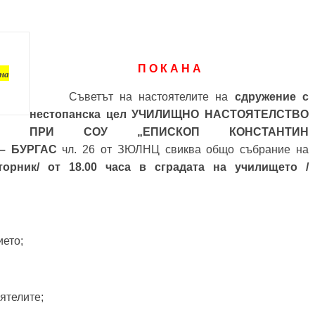
П О К А Н А
на
Съветът на настоятелите на
сдружение с
нестопанска цел УЧИЛИЩНО НАСТОЯТЕЛСТВО
ПРИ СОУ „ЕПИСКОП КОНСТАНТИН
– БУРГАС
чл. 26 от ЗЮЛНЦ свиква общо събрание на
/вторник/ от 18.00 часа в сградата на училището /
ието;
ятелите;